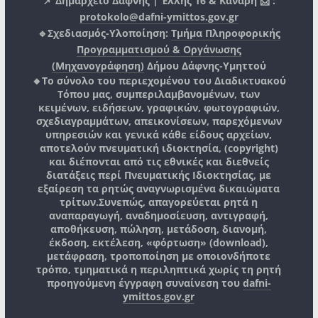
📌 Δημαρχείο Δάφνης | Έλλης 16 & Κανάρη 📩 :
protokolo@dafni-ymittos.gov.gr
🔹Σχεδιασμός-Υλοποίηση:
Τμήμα Πληροφορικής
Προγραμματισμού & Οργάνωσης
(Μηχανογράφηση)
Δήμου Δάφνης-Υμηττού
🔸Το σύνολο του περιεχομένου του Διαδικτυακού
Τόπου μας, συμπεριλαμβανομένων, των
κειμένων, ειδήσεων, γραφικών, φωτογραφιών,
σχεδιαγραμμάτων, απεικονίσεων, παρεχόμενων
υπηρεσιών και γενικά κάθε είδους αρχείων,
αποτελούν πνευματική ιδιοκτησία, (copyright)
και διέπονται από τις εθνικές και διεθνείς
διατάξεις περί Πνευματικής Ιδιοκτησίας, με
εξαίρεση τα ρητώς αναγνωρισμένα δικαιώματα
τρίτων.
Συνεπώς, απαγορεύεται ρητά η
αναπαραγωγή, αναδημοσίευση, αντιγραφή,
αποθήκευση, πώληση, μετάδοση, διανομή,
έκδοση, εκτέλεση, «φόρτωση» (download),
μετάφραση, τροποποίηση με οποιονδήποτε
τρόπο, τμηματικά η περιληπτικά χωρίς τη ρητή
προηγούμενη έγγραφη συναίνεση του
dafni-
ymittos.gov.gr