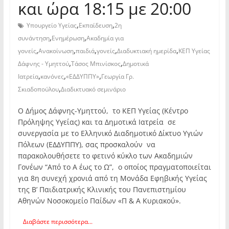
και ώρα 18:15 με 20:00
,
,
Υπουργείο Υγείας
Εκπαίδευση
2η
,
,
συνάντηση
Ενημέρωση
Ακαδημία για
,
,
,
,
,
γονείς
Ανακοίνωση
παιδιά
γονείς
Διαδυκτιακή ημερίδα
ΚΕΠ Υγείας
,
,
Δάφνης - Υμηττού
Τάσος Μπινίσκος
Δημοτικά
,
,
,
Ιατρεία
κανόνες
«ΕΔΔΥΠΠΥ»
Γεωργία Γρ.
,
Σκιαδοπούλου
Διαδικτυακό σεμινάριο
Ο Δήμος Δάφνης-Υμηττού, το ΚΕΠ Υγείας (Κέντρο
Πρόληψης Υγείας) και τα Δημοτικά Ιατρεία σε
συνεργασία με το Ελληνικό Διαδημοτικό Δίκτυο Υγιών
Πόλεων (ΕΔΔΥΠΠΥ), σας προσκαλούν να
παρακολουθήσετε το φετινό κύκλο των Ακαδημιών
Γονέων “Από το Α έως το Ω”, ο οποίος πραγματοποιείται
για 8η συνεχή χρονιά από τη Μονάδα Εφηβικής Υγείας
της Β’ Παιδιατρικής Κλινικής του Πανεπιστημίου
Αθηνών Νοσοκομείο Παίδων «Π & Α Κυριακού».
Διαβάστε περισσότερα...