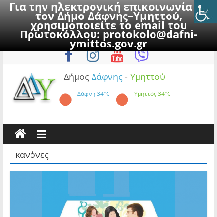
Για την ηλεκτρονική επικοινωνία με
τον Δήμο Δάφνης–Υμηττού,
χρησιμοποιείτε το email του
Πρωτοκόλλου:
protokolo@dafni-
Skip
Πέμπτη, 6 Αυγούστου 2026
ymittos.gov.gr
to
content
Δήμος
Δάφνης
-
Υμηττού
Δάφνη
34°C
Υμηττός
34°C
κανόνες