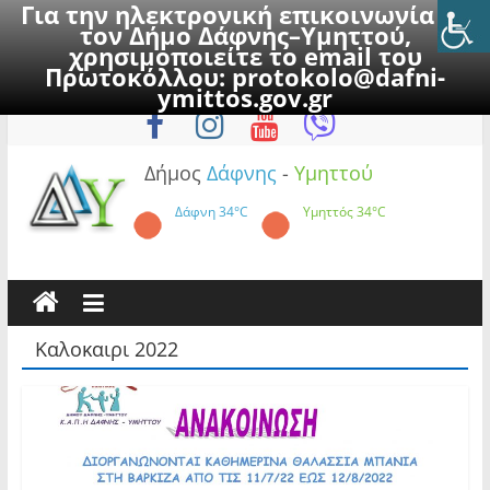
Για την ηλεκτρονική επικοινωνία με
τον Δήμο Δάφνης–Υμηττού,
χρησιμοποιείτε το email του
Πρωτοκόλλου:
protokolo@dafni-
Skip
Παρασκευή, 7 Αυγούστου 2026
ymittos.gov.gr
to
content
Δήμος
Δάφνης
-
Υμηττού
Δάφνη
34°C
Υμηττός
34°C
Καλοκαιρι 2022