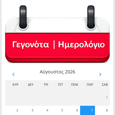
Αύγουστος 2026
ΚΥΡ
ΔΕΥ
ΤΡΊ
ΤΕΤ
ΠΈΜ
ΠΑΡ
ΣΆΒ
1
2
3
4
5
6
7
8