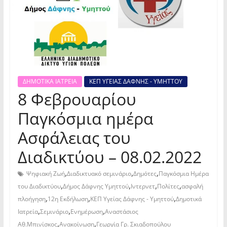
ΔΗΜΟΤΙΚΑ ΙΑΤΡΕΙΑ
ΚΕΠ ΥΓΕΙΑΣ ΔΑΦΝΗΣ - ΥΜΗΤΤΟΥ
8 Φεβρουαρίου
Παγκόσμια ημέρα
Ασφάλειας του
Διαδικτύου – 08.02.2022
,
,
,
Ψηφιακή Ζωή
Διαδικτυακό σεμινάριο
Δημότες
Παγκόσμια Ημέρα
,
,
,
,
του Διαδικτύου
Δήμος Δάφνης Υμηττού
Ιντερνετ
Πολίτες
ασφαλή
,
,
,
πλοήγηση
12η Εκδήλωση
ΚΕΠ Υγείας Δάφνης - Υμηττού
Δημοτικά
,
,
,
Ιατρεία
Σεμινάριο
Ενημέρωση
Αναστάσιος
,
,
Αθ.Μπινίσκος
Ανακοίνωση
Γεωργία Γρ. Σκιαδοπούλου