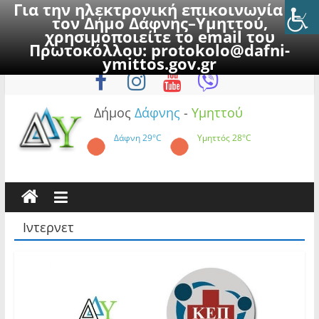
Για την ηλεκτρονική επικοινωνία με
τον Δήμο Δάφνης–Υμηττού,
χρησιμοποιείτε το email του
Πρωτοκόλλου:
protokolo@dafni-
Skip
Δευτέρα, 10 Αυγούστου 2026
ymittos.gov.gr
to
content
Δήμος
Δάφνης
-
Υμηττού
Δάφνη
29°C
Υμηττός
28°C
Ιντερνετ