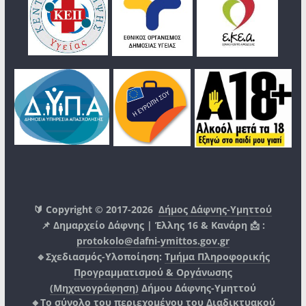
🔰 Copyright © 2017-2026
Δήμος Δάφνης-Υμηττού
📌 Δημαρχείο Δάφνης | Έλλης 16 & Κανάρη 📩 :
protokolo@dafni-ymittos.gov.gr
🔹Σχεδιασμός-Υλοποίηση:
Τμήμα Πληροφορικής
Προγραμματισμού & Οργάνωσης
(Μηχανογράφηση)
Δήμου Δάφνης-Υμηττού
🔸Το σύνολο του περιεχομένου του Διαδικτυακού