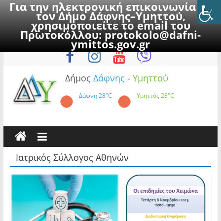
Για την ηλεκτρονική επικοινωνία με
τον Δήμο Δάφνης–Υμηττού,
χρησιμοποιείτε το email του
Πρωτοκόλλου:
protokolo@dafni-
Skip
Παρασκευή, 7 Αυγούστου 2026
ymittos.gov.gr
to
content
Δήμος
Δάφνης
-
Υμηττού
Δάφνη
28°C
Υμηττός
28°C
Ιατρικός Σύλλογος Αθηνών