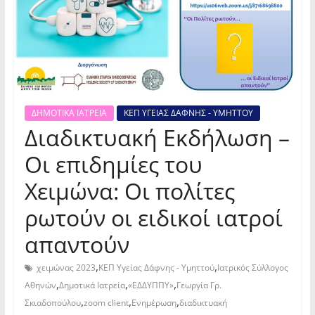
ΔΗΜΟΤΙΚΑ ΙΑΤΡΕΙΑ
ΚΕΠ ΥΓΕΙΑΣ ΔΑΦΝΗΣ - ΥΜΗΤΤΟΥ
Διαδικτυακή Εκδήλωση –
Οι επιδημίες του
Χειμώνα: Οι πολίτες
ρωτούν οι ειδικοί ιατροί
απαντούν
,
,
χειμώνας 2023
ΚΕΠ Υγείας Δάφνης - Υμηττού
Ιατρικός Σύλλογος
,
,
,
Αθηνών
Δημοτικά Ιατρεία
«ΕΔΔΥΠΠΥ»
Γεωργία Γρ.
,
,
,
Σκιαδοπούλου
zoom client
Ενημέρωση
διαδικτυακή