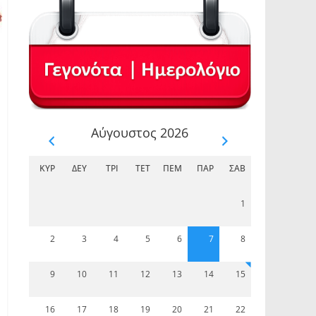
Αύγουστος 2026
ΚΥΡ
ΔΕΥ
ΤΡΊ
ΤΕΤ
ΠΈΜ
ΠΑΡ
ΣΆΒ
1
2
3
4
5
6
7
8
9
10
11
12
13
14
15
16
17
18
19
20
21
22