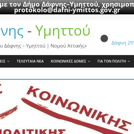
 με τον Δήμο Δάφνης–Υμηττού, χρησιμοπ
protokolo@dafni-ymittos.gov.gr
νης
-
Υμηττού
Δάφνη
29
υ Δάφνης – Υμηττού | Νομού Αττικής»
ΕΙΣ
ΤΕΛΕΥΤΑΙΑ ΝΕΑ
ΚΟΙΝΩΝΙΚΕΣ ΔΟΜΕΣ
ΓΙΑ ΤΟΝ ΠΟΛΙΤΗ