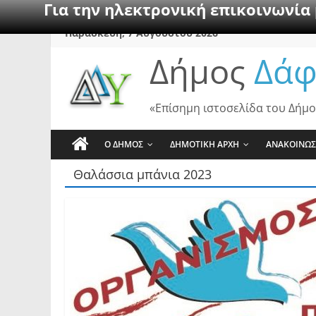
Για την ηλεκτρονική επικοινωνία
Skip
Παρασκευή, 7 Αυγούστου 2026
to
Δήμος
Δάφ
content
«Επίσημη ιστοσελίδα του Δήμο
Ο ΔΗΜΟΣ
ΔΗΜΟΤΙΚΗ ΑΡΧΗ
ΑΝΑΚΟΙΝΩΣ
Θαλάσσια μπάνια 2023