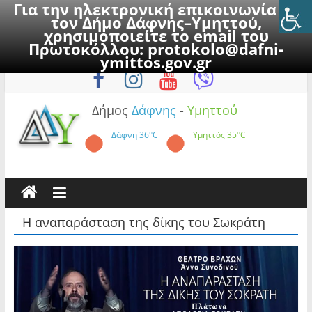
Για την ηλεκτρονική επικοινωνία με
τον Δήμο Δάφνης–Υμηττού,
χρησιμοποιείτε το email του
Πρωτοκόλλου:
protokolo@dafni-
Skip
Σάββατο, 8 Αυγούστου 2026
ymittos.gov.gr
to
content
Δήμος
Δάφνης
-
Υμηττού
Δάφνη
36°C
Υμηττός
35°C
Η αναπαράσταση της δίκης του Σωκράτη