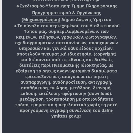
🔹Σχεδιασμός-Υλοποίηση:
Τμήμα Πληροφορικής
Προγραμματισμού & Οργάνωσης
(Μηχανογράφηση)
Δήμου Δάφνης-Υμηττού
🔸Το σύνολο του περιεχομένου του Διαδικτυακού
Τόπου μας, συμπεριλαμβανομένων, των
κειμένων, ειδήσεων, γραφικών, φωτογραφιών,
σχεδιαγραμμάτων, απεικονίσεων, παρεχόμενων
υπηρεσιών και γενικά κάθε είδους αρχείων,
αποτελούν πνευματική ιδιοκτησία, (copyright)
και διέπονται από τις εθνικές και διεθνείς
διατάξεις περί Πνευματικής Ιδιοκτησίας, με
εξαίρεση τα ρητώς αναγνωρισμένα δικαιώματα
τρίτων.
Συνεπώς, απαγορεύεται ρητά η
αναπαραγωγή, αναδημοσίευση, αντιγραφή,
αποθήκευση, πώληση, μετάδοση, διανομή,
έκδοση, εκτέλεση, «φόρτωση» (download),
μετάφραση, τροποποίηση με οποιονδήποτε
τρόπο, τμηματικά η περιληπτικά χωρίς τη ρητή
προηγούμενη έγγραφη συναίνεση του
dafni-
ymittos.gov.gr