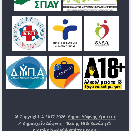
🔰 Copyright © 2017-2026
Δήμος Δάφνης-Υμηττού
📌 Δημαρχείο Δάφνης | Έλλης 16 & Κανάρη 📩 :
protokolo@dafni-ymittos.gov.gr