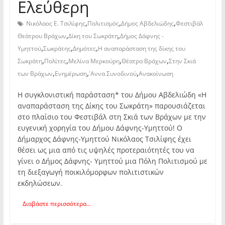
Ελεύθερη
,
,
,
Νικόλαος Ε. Τσιλίφης
Πολιτισμός
Δήμος Αβδελιώδης
Φεστιβάλ
,
,
Θεάτρου Βράχων
Δίκη του Σωκράτη
Δήμος Δάφνης -
,
,
,
Υμηττού
Σωκράτης
Δημότες
Η αναπαράσταση της δίκης του
,
,
,
,
Σωκράτη
Πολίτες
Μελίνα Μερκούρη
Θέατρα Βράχων
Στην Σκιά
,
,
,
των Βράχων
Ενημέρωση
'Αννα Συνοδινού
Ανακοίνωση
Η συγκλονιστική παράσταση* του Δήμου Αβδελιώδη «Η
αναπαράσταση της Δίκης του Σωκράτη» παρουσιάζεται
στο πλαίσιο του Φεστιβάλ στη Σκιά των Βράχων με την
ευγενική χορηγία του Δήμου Δάφνης-Υμηττού! Ο
Δήμαρχος Δάφνης-Υμηττού Νικόλαος Τσιλίφης έχει
θέσει ως μια από τις υψηλές προτεραιότητές του να
γίνει ο Δήμος Δάφνης- Υμηττού μια Πόλη Πολιτισμού με
τη διεξαγωγή ποικιλόμορφων πολιτιστικών
εκδηλώσεων.
Διαβάστε περισσότερα...