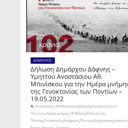
ΔΗΜΑΡΧΟΣ
Δήλωση Δημάρχου Δάφνης –
Υμηττού Αναστάσιου Αθ.
Μπινίσκου για την Ημέρα μνήμη
της Γενοκτονίας των Ποντίων –
19.05.2022
,
,
Αναστάσιος Αθ.Μπινίσκος
Δήλωση
Γενοκτονία των
,
,
,
Ποντίων
Ημέρα μνήμης
19 Μαίου
Έλληνες του
,
,
,
,
,
Πόντου
Γενοκτονία
Δήμαρχος
Πόντιοι
Ενημέρωση
Ανακοίν
Δήμος Δάφνης - Υμηττού