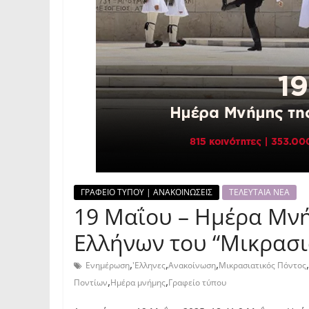
ΓΡΑΦΕΙΟ ΤΥΠΟΥ | ΑΝΑΚΟΙΝΩΣΕΙΣ
ΤΕΛΕΥΤΑΙΑ ΝΕΑ
19 Μαΐου – Ημέρα Μνή
Ελλήνων του “Μικρασι
,
,
,
,
Ενημέρωση
'Ελληνες
Ανακοίνωση
Μικρασιατικός Πόντος
,
,
Ποντίων
Ημέρα μνήμης
Γραφείο τύπου