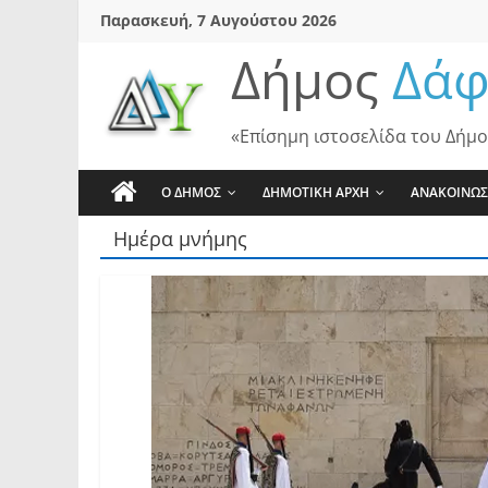
Skip
Παρασκευή, 7 Αυγούστου 2026
to
Δήμος
Δάφ
content
«Επίσημη ιστοσελίδα του Δήμο
Ο ΔΗΜΟΣ
ΔΗΜΟΤΙΚΗ ΑΡΧΗ
ΑΝΑΚΟΙΝΩΣ
Ημέρα μνήμης