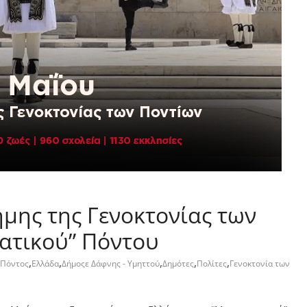
μης της Γενοκτονίας των
ατικού” Πόντου
,
,
,
,
,
Πόντος
Ελλάδα
Δήμοςε Δάφνης - Υμηττού
Δημότες
Πολίτες
Γενοκτονία των