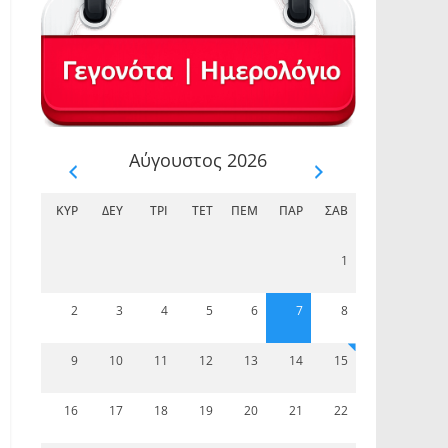
Αύγουστος 2026
ΚΥΡ
ΔΕΥ
ΤΡΊ
ΤΕΤ
ΠΈΜ
ΠΑΡ
ΣΆΒ
1
2
3
4
5
6
7
8
9
10
11
12
13
14
15
16
17
18
19
20
21
22