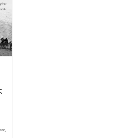
ς
,
ωση