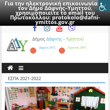
Για την ηλεκτρονική επικοινωνία με
τον Δήμο Δάφνης–Υμηττού,
χρησιμοποιείτε το email του
Πρωτοκόλλου:
protokolo@dafni-
Skip
Πέμπτη, 6 Αυγούστου 2026
ymittos.gov.gr
to
content
Δήμος
Δάφνης
-
Υμηττού
Δάφνη
34°C
Υμηττός
34°C
ΕΣΠΑ 2021-2022