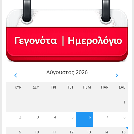
Αύγουστος 2026
ΚΥΡ
ΔΕΥ
ΤΡΊ
ΤΕΤ
ΠΈΜ
ΠΑΡ
ΣΆΒ
1
2
3
4
5
6
7
8
9
10
11
12
13
14
15