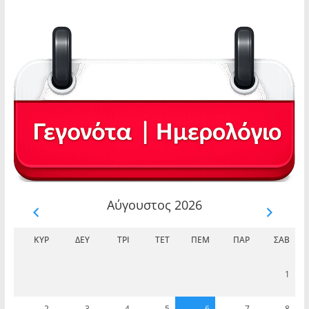
Αύγουστος 2026
ΚΥΡ
ΔΕΥ
ΤΡΊ
ΤΕΤ
ΠΈΜ
ΠΑΡ
ΣΆΒ
1
2
3
4
5
6
7
8