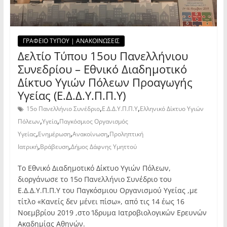
ΓΡΑΦΕΙΟ ΤΥΠΟΥ | ΑΝΑΚΟΙΝΩΣΕΙΣ
Δελτίο Τύπου 15ου Πανελλήνιου
Συνεδρίου – Εθνικό Διαδημοτικό
Δίκτυο Υγιών Πόλεων Προαγωγής
Υγείας (Ε.Δ.Δ.Υ.Π.Π.Υ)
,
,
15ο Πανελλήνιο Συνέδριο
Ε.Δ.Δ.Υ.Π.Π.Υ
Ελληνικό Δίκτυο Υγιών
,
,
Πόλεων
Υγεία
Παγκόσμιος Οργανισμός
,
,
,
Υγείας
Ενημέρωση
Ανακοίνωση
Προληπτική
,
,
Ιατρική
Βράβευση
Δήμος Δάφνης Υμηττού
Το Εθνικό Διαδημοτικό Δίκτυο Υγιών Πόλεων,
διοργάνωσε το 15ο Πανελλήνιο Συνέδριο του
Ε.Δ.Δ.Υ.Π.Π.Υ του Παγκόσμιου Οργανισμού Υγείας ,με
τίτλο «Κανείς δεν μένει πίσω», από τις 14 έως 16
Νοεμβρίου 2019 ,στο Ίδρυμα Ιατροβιολογικών Ερευνών
Ακαδημίας Αθηνών.