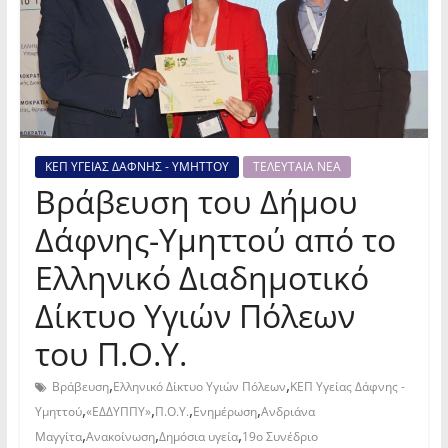
ΚΕΠ ΥΓΕΙΑΣ ΔΑΦΝΗΣ - ΥΜΗΤΤΟΥ
ΤΕΛΕΥΤΑΙΑ ΝΕΑ
Βράβευση του Δήμου
Δάφνης-Υμηττού από το
Ελληνικό Διαδημοτικό
Δίκτυο Υγιών Πόλεων
του Π.Ο.Υ.
,
,
Βράβευση
Ελληνικό Δίκτυο Υγιών Πόλεων
ΚΕΠ Υγείας Δάφνης -
,
,
,
,
Υμηττού
«ΕΔΔΥΠΠΥ»
Π.Ο.Υ.
Ενημέρωση
Ανδριάνα
,
,
,
Μαγγίτα
Ανακοίνωση
Δημόσια υγεία
19ο Συνέδριο