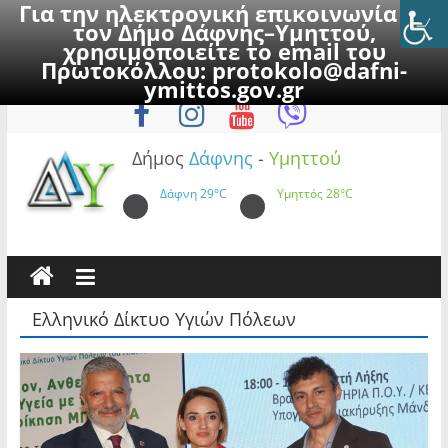
Για την ηλεκτρονική επικοινωνία με
τον Δήμο Δάφνης–Υμηττού,
χρησιμοποιείτε το email του
Πρωτοκόλλου:
protokolo@dafni-
Skip
Πέμπτη, 6 Αυγούστου 2026
ymittos.gov.gr
to
content
Δήμος
Δάφνης
-
Υμηττού
Δάφνη
29°C
Υμηττός
28°C
Ελληνικό Δίκτυο Υγιών Πόλεων