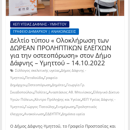
ΚΕΠ ΥΓΕΙΑΣ ΔΑΦΝΗΣ - ΥΜΗΤΤΟΥ
ΓΡΑΦΕΙΟ ΔΗΜΑΡΧΟΥ | ΑΝΑΚΟΙΝΩΣΕΙΣ
Δελτίο τύπου « Ολοκλήρωση των
ΔΩΡΕΑΝ ΠΡΟΛΗΠΤΙΚΩΝ ΕΛΕΓΧΩΝ
για την οστεοπόρωση» στον Δήμο
Δάφνης – Υμηττού – 14.10.2022
,
Σύλλογος σκελετικής υγείας
Δήμος Δάφνης -
,
,
Υμηττού
Πεταλούδα
Γραφείο
,
,
,
Δημάρχου
Οστεοπόρωση
Δημότες
Γεωργία Γρ.
,
,
,
Σκιαδοπούλου
Πολίτες
Αναστάσιος Αθ. Μπινίσκος
Ελληνικό Δίκτυο
,
,
Υγιών Πόλεων
Κέντρο Πρόληψης και Υγείας
ΚΕΠ Υγείας Δάφνης -
,
,
,
Υμηττού
Γιώργος Πατούλης
Ενημέρωση
Προληπτικός
,
,
,
έλεγχος
Ανακοίνωση
ΕΔΔΥΠΠΥ
Δημόσια υγεία
Ο Δήμος Δάφνης-Υμηττού, το Γραφείο Προστασίας και