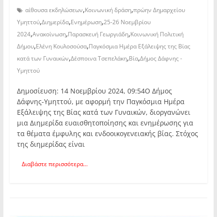
,
,
αίθουσα εκδηλώσεων
Κοινωνική δράση
πρώην Δημαρχείου
,
,
,
Υμηττού
Διημερίδα
Ενημέρωση
25-26 Νοεμβρίου
,
,
,
2024
Ανακοίνωση
Παρασκευή Γεωργιάδη
Κοινωνική Πολιτική
,
,
Δήμου
Ελένη Κουλοσούσα
Παγκόσμια Ημέρα Εξάλειψης της Βίας
,
,
,
κατά των Γυναικών
Δέσποινα Τσεπελάκη
Βία
Δήμος Δάφνης -
Υμηττού
Δημοσίευση: 14 Νοεμβρίου 2024, 09:54Ο Δήμος
Δάφνης-Υμηττού, με αφορμή την Παγκόσμια Ημέρα
Εξάλειψης της Βίας κατά των Γυναικών, διοργανώνει
μια Διημερίδα ευαισθητοποίησης και ενημέρωσης για
τα θέματα έμφυλης και ενδοοικογενειακής βίας. Στόχος
της διημερίδας είναι
Διαβάστε περισσότερα...