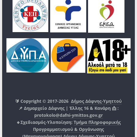
🔰 Copyright © 2017-2026
Δήμος Δάφνης-Υμηττού
📌 Δημαρχείο Δάφνης | Έλλης 16 & Κανάρη 📩 :
protokolo@dafni-ymittos.gov.gr
🔹Σχεδιασμός-Υλοποίηση:
Τμήμα Πληροφορικής
Προγραμματισμού & Οργάνωσης
(Μηχανογράφηση)
Δήμου Δάφνης-Υμηττού