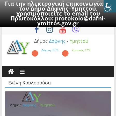
Για την ηλεκτρονική επικοινωνία με
τον Δήμο Δάφνης–Υμηττού,
χρησιμοποιείτε το email του
Πρωτοκόλλου:
protokolo@dafni-
Skip
Κυριακή, 9 Αυγούστου 2026
ymittos.gov.gr
to
content
Δήμος
Δάφνης
-
Υμηττού
Δάφνη
33°C
Υμηττός
32°C
Ελένη Κουλοσούσα