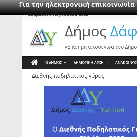
Για την ηλεκτρονική επικοινωνία
Skip
Σάββατο, 8 Αυγούστου 2026
to
Δήμος
Δάφ
content
«Επίσημη ιστοσελίδα του Δήμο
Ο ΔΗΜΟΣ
ΔΗΜΟΤΙΚΗ ΑΡΧΗ
ΑΝΑΚΟΙΝΩΣ
Διεθνής ποδηλατικός γύρος