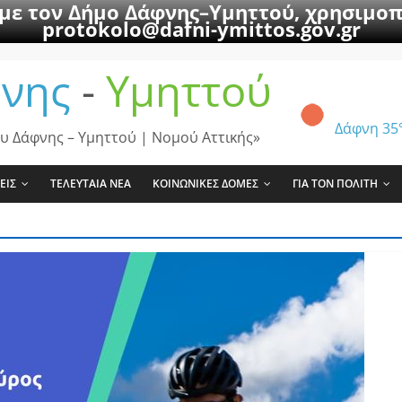
 με τον Δήμο Δάφνης–Υμηττού, χρησιμοπ
protokolo@dafni-ymittos.gov.gr
νης
-
Υμηττού
Δάφνη
35
υ Δάφνης – Υμηττού | Νομού Αττικής»
ΕΙΣ
ΤΕΛΕΥΤΑΙΑ ΝΕΑ
ΚΟΙΝΩΝΙΚΕΣ ΔΟΜΕΣ
ΓΙΑ ΤΟΝ ΠΟΛΙΤΗ