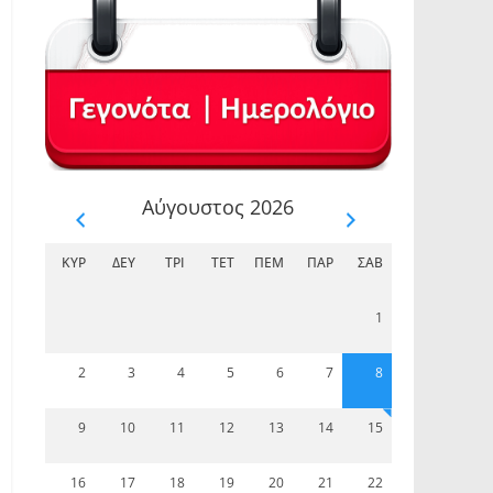
Αύγουστος 2026
ΚΥΡ
ΔΕΥ
ΤΡΊ
ΤΕΤ
ΠΈΜ
ΠΑΡ
ΣΆΒ
1
2
3
4
5
6
7
8
9
10
11
12
13
14
15
16
17
18
19
20
21
22