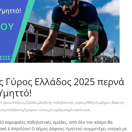
ς Γύρος Ελλάδος 2025 περνά
Υμηττό!
,
,
,
,
ς ηλιουπόλεως
Ομάδες
Διεθνής ποδηλατικός γύρος
Αθλητές
Δήμος Δάφνης -
,
,
,
,
τού
ποδήλατα
Γραφείο τύπου
Ενημέρωση
Ανακοίνωση
 20 κορυφαίες ποδηλατικές ομάδες, από όλο τον κόσμο θα
ακή 6 Απριλίου! Ο Δήμος Δάφνης-Υμηττού συμμετέχει ενεργά με