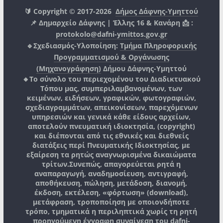
🔰 Copyright © 2017-2026
Δήμος Δάφνης-Υμηττού
📌 Δημαρχείο Δάφνης | Έλλης 16 & Κανάρη 📩 :
protokolo@dafni-ymittos.gov.gr
🔹Σχεδιασμός-Υλοποίηση:
Τμήμα Πληροφορικής
Προγραμματισμού & Οργάνωσης
(Μηχανογράφηση)
Δήμου Δάφνης-Υμηττού
🔸Το σύνολο του περιεχομένου του Διαδικτυακού
Τόπου μας, συμπεριλαμβανομένων, των
κειμένων, ειδήσεων, γραφικών, φωτογραφιών,
σχεδιαγραμμάτων, απεικονίσεων, παρεχόμενων
υπηρεσιών και γενικά κάθε είδους αρχείων,
αποτελούν πνευματική ιδιοκτησία, (copyright)
και διέπονται από τις εθνικές και διεθνείς
διατάξεις περί Πνευματικής Ιδιοκτησίας, με
εξαίρεση τα ρητώς αναγνωρισμένα δικαιώματα
τρίτων.
Συνεπώς, απαγορεύεται ρητά η
αναπαραγωγή, αναδημοσίευση, αντιγραφή,
αποθήκευση, πώληση, μετάδοση, διανομή,
έκδοση, εκτέλεση, «φόρτωση» (download),
μετάφραση, τροποποίηση με οποιονδήποτε
τρόπο, τμηματικά η περιληπτικά χωρίς τη ρητή
προηγούμενη έγγραφη συναίνεση του
dafni-