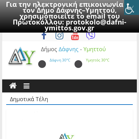
Για την ηλεκτρονική επικοινωνία με
τον Δήμο Δάφνης–Υμηττού,
χρησιμοποιείτε το email του
Πρωτοκόλλου:
protokolo@dafni-
Skip
Παρασκευή, 7 Αυγούστου 2026
ymittos.gov.gr
to
content
Δήμος
Δάφνης
-
Υμηττού
Δάφνη
30°C
Υμηττός
30°C
Δημοτικά Τέλη