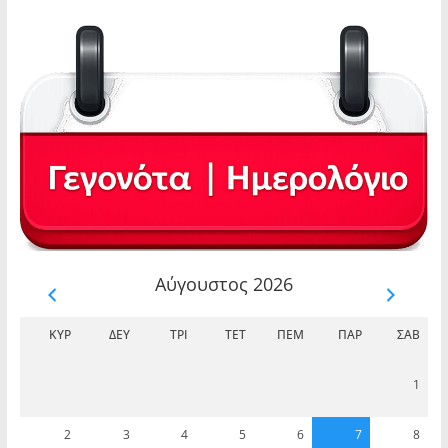
Αύγουστος 2026
ΚΥΡ
ΔΕΥ
ΤΡΊ
ΤΕΤ
ΠΈΜ
ΠΑΡ
ΣΆΒ
1
2
3
4
5
6
7
8