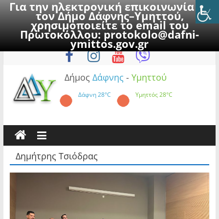
Για την ηλεκτρονική επικοινωνία με
τον Δήμο Δάφνης–Υμηττού,
χρησιμοποιείτε το email του
Πρωτοκόλλου:
protokolo@dafni-
Skip
Παρασκευή, 7 Αυγούστου 2026
ymittos.gov.gr
to
content
Δήμος
Δάφνης
-
Υμηττού
Δάφνη
28°C
Υμηττός
28°C
Δημήτρης Τσιόδρας