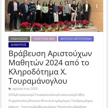
ΕΚΔΗΛΩΣΕΙΣ
ΤΕΛΕΥΤΑΙΑ ΝΕΑ
ΜΟΥΣΕΙΟ ΜΠΟΥΖΙΑΝΗ
ΔΗΜΑΡΧΟΣ
Βράβευση Αριστούχων
Μαθητών 2024 από το
Κληροδότημα Χ.
Τουραμάνογλου
σχολικό έτος 2023-
,
,
,
,
2024
Ενημέρωση
Χ.Τουραμάνογλου
Ανακοίνωση
Στάθης
,
,
,
Ψυρρόπουλος
Μουσείο Μπουζιάνη
Δημήτρης Τσιόδρας
Δήμος
,
,
,
Δάφνης - Υμηττού
Βράβευση
Δήμος Ηλιούπολης
Νικόλαος