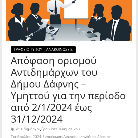
ΓΡΑΦΕΙΟ ΤΥΠΟΥ | ΑΝΑΚΟΙΝΩΣΕΙΣ
Απόφαση ορισμού
Αντιδημάρχων του
Δήμου Δάφνης –
Υμηττού για την περίοδο
από 2/1/2024 έως
31/12/2024
,
Αντιδημάρχοι
Γραμματεία Δημοτικού
,
,
,
,
Συμβουλίου
2024
Ενημέρωση
Ανακοίνωση
Δήμος Δάφνης -