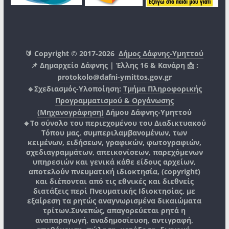
🔰 Copyright © 2017-2026
Δήμος Δάφνης-Υμηττού
📌 Δημαρχείο Δάφνης | Έλλης 16 & Κανάρη 📩 :
protokolo@dafni-ymittos.gov.gr
🔹Σχεδιασμός-Υλοποίηση:
Τμήμα Πληροφορικής
Προγραμματισμού & Οργάνωσης
(Μηχανογράφηση)
Δήμου Δάφνης-Υμηττού
🔸Το σύνολο του περιεχομένου του Διαδικτυακού
Τόπου μας, συμπεριλαμβανομένων, των
κειμένων, ειδήσεων, γραφικών, φωτογραφιών,
σχεδιαγραμμάτων, απεικονίσεων, παρεχόμενων
υπηρεσιών και γενικά κάθε είδους αρχείων,
αποτελούν πνευματική ιδιοκτησία, (copyright)
και διέπονται από τις εθνικές και διεθνείς
διατάξεις περί Πνευματικής Ιδιοκτησίας, με
εξαίρεση τα ρητώς αναγνωρισμένα δικαιώματα
τρίτων.
Συνεπώς, απαγορεύεται ρητά η
αναπαραγωγή, αναδημοσίευση, αντιγραφή,