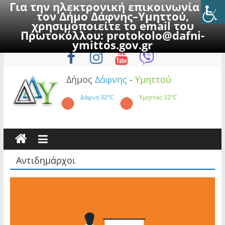
Για την ηλεκτρονική επικοινωνία με
τον Δήμο Δάφνης–Υμηττού,
χρησιμοποιείτε το email του
Πρωτοκόλλου:
protokolo@dafni-
Skip
Πέμπτη, 6 Αυγούστου 2026
ymittos.gov.gr
to
content
Δήμος
Δάφνης
-
Υμηττού
Δάφνη
32°C
Υμηττός
32°C
Αντιδημάρχοι