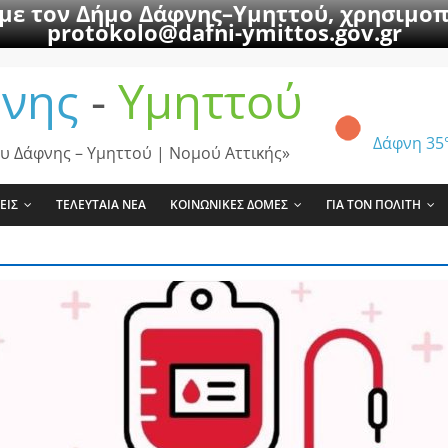
 με τον Δήμο Δάφνης–Υμηττού, χρησιμοπ
protokolo@dafni-ymittos.gov.gr
νης
-
Υμηττού
Δάφνη
35
υ Δάφνης – Υμηττού | Νομού Αττικής»
ΕΙΣ
ΤΕΛΕΥΤΑΙΑ ΝΕΑ
ΚΟΙΝΩΝΙΚΕΣ ΔΟΜΕΣ
ΓΙΑ ΤΟΝ ΠΟΛΙΤΗ