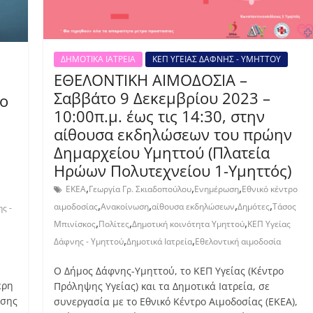
ΔΗΜΟΤΙΚΑ ΙΑΤΡΕΙΑ
ΚΕΠ ΥΓΕΙΑΣ ΔΑΦΝΗΣ - ΥΜΗΤΤΟΥ
ΕΘΕΛΟΝΤΙΚΗ ΑΙΜΟΔΟΣΙΑ –
Σαββάτο 9 Δεκεμβρίου 2023 –
μο
10:00π.μ. έως τις 14:30, στην
αίθουσα εκδηλώσεων του πρώην
Δημαρχείου Υμηττού (Πλατεία
Ηρώων Πολυτεχνείου 1-Υμηττός)
,
,
,
ΕΚΕΑ
Γεωργία Γρ. Σκιαδοπούλου
Ενημέρωση
Εθνικό κέντρο
,
,
,
,
αιμοδοσίας
Ανακοίνωση
αίθουσα εκδηλώσεων
Δημότες
Τάσος
ς -
,
,
,
Μπινίσκος
Πολίτες
Δημοτική κοινότητα Υμηττού
ΚΕΠ Υγείας
,
,
Δάφνης - Υμηττού
Δημοτικά Ιατρεία
Εθελοντική αιμοδοσία
Ο Δήμος Δάφνης-Υμηττού, το ΚΕΠ Υγείας (Κέντρο
ερη
Πρόληψης Υγείας) και τα Δημοτικά Ιατρεία, σε
ησης
συνεργασία με το Εθνικό Κέντρο Αιμοδοσίας (ΕΚΕΑ),