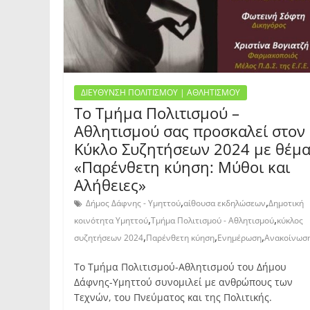
ΔΙΕΥΘΥΝΣΗ ΠΟΛΙΤΙΣΜΟΥ | ΑΘΛΗΤΙΣΜΟΥ
Το Τμήμα Πολιτισμού –
Αθλητισμού σας προσκαλεί στον
Κύκλο Συζητήσεων 2024 με θέμ
«Παρένθετη κύηση: Μύθοι και
Αλήθειες»
,
,
Δήμος Δάφνης - Υμηττού
αίθουσα εκδηλώσεων
Δημοτική
,
,
κοινότητα Υμηττού
Τμήμα Πολιτισμού - Αθλητισμού
κύκλος
,
,
,
συζητήσεων 2024
Παρένθετη κύηση
Ενημέρωση
Ανακοίνωσ
Το Τμήμα Πολιτισμού-Αθλητισμού του Δήμου
Δάφνης-Υμηττού συνομιλεί με ανθρώπους των
Τεχνών, του Πνεύματος και της Πολιτικής.