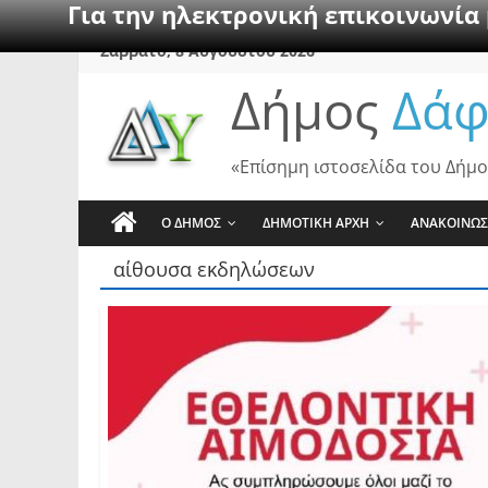
Για την ηλεκτρονική επικοινωνία
Skip
Σάββατο, 8 Αυγούστου 2026
to
Δήμος
Δάφ
content
«Επίσημη ιστοσελίδα του Δήμο
Ο ΔΗΜΟΣ
ΔΗΜΟΤΙΚΗ ΑΡΧΗ
ΑΝΑΚΟΙΝΩΣ
αίθουσα εκδηλώσεων