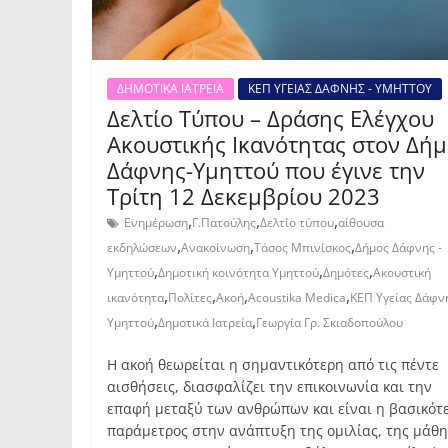
ΔΗΜΟΤΙΚΑ ΙΑΤΡΕΙΑ
ΚΕΠ ΥΓΕΙΑΣ ΔΑΦΝΗΣ - ΥΜΗΤΤΟΥ
Δελτίο Τύπου – Δράσης Ελέγχου
Ακουστικής Ικανότητας στον Δή
Δάφνης-Υμηττού που έγινε την
Τρίτη 12 Δεκεμβρίου 2023
,
,
,
Ενημέρωση
Γ.Πατούλης
Δελτίο τύπου
αίθουσα
,
,
,
εκδηλώσεων
Ανακοίνωση
Τάσος Μπινίσκος
Δήμος Δάφνης -
,
,
,
Υμηττού
Δημοτική κοινότητα Υμηττού
Δημότες
Ακουστική
,
,
,
,
ικανότητα
Πολίτες
Ακοή
Acoustika Medica
ΚΕΠ Υγείας Δάφνη
,
,
Υμηττού
Δημοτικά Ιατρεία
Γεωργία Γρ. Σκιαδοπούλου
Η ακοή θεωρείται η σημαντικότερη από τις πέντε
αισθήσεις, διασφαλίζει την επικοινωνία και την
επαφή μεταξύ των ανθρώπων και είναι η βασικότ
παράμετρος στην ανάπτυξη της ομιλίας, της μάθ