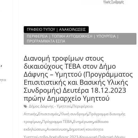
ΓΡΑΦΕΙΟ ΤΥΠΟΥ | ΑΝΑΚΟΙΝΩΣΕΙΣ
ΠΕΡΙΦΕΡΕΙΑ | ΤΟΠΙΚΗ ΑΥΤΟΔΙΟΙΚΗΣΗ | ΥΠΟΥΡΓΕΙΑ |
ΠΡΟΓΡΑΜΜΑΤΑ ΕΣΠΑ
Διανομή τροφίμων στους
,
δικαιούχους ΤΕΒΑ στον Δήμο
Δάφνης – Υμηττού (Προγράμματος
τητα
Επισιτιστικής και Βασικής Υλικής
Συνδρομής) Δευτέρα 18.12.2023
πρώην Δημαρχείο Υμηττού
,
Δήμος Δάφνης - Υμηττού
Περιφέρεια
,
,
,
Αττικής
Επισιτισμός
Υλική συνδρομή
Πρόγραμμα διανομής
,
,
,
τροφίμων
Πρόγραμμα ΤΕΒΑ
Ενημέρωση
αίθουσα
,
,
εκδηλώσεων
Ανακοίνωση
Δημοτική κοινότητα
,
,
,
Υμηττού
τεβα
Δεκέμβριος 2023
Κοινωνική Πολιτική Δήμου