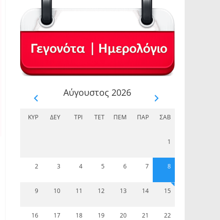
Αύγουστος 2026
ΚΥΡ
ΔΕΥ
ΤΡΊ
ΤΕΤ
ΠΈΜ
ΠΑΡ
ΣΆΒ
1
2
3
4
5
6
7
8
9
10
11
12
13
14
15
16
17
18
19
20
21
22