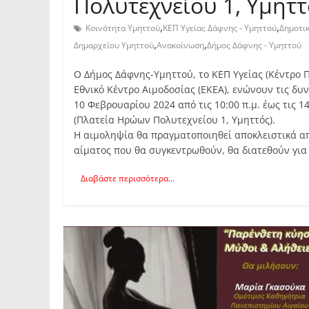
Πολυτεχνείου 1, Υμηττ
,
,
Κοινότητα Υμηττού
ΚΕΠ Υγείας Δάφνης - Υμηττού
Δημοτικ
,
,
Δημαρχείου Υμηττού
Ανακοίνωση
Δήμος Δάφνης - Υμηττού
Ο Δήμος Δάφνης-Υμηττού, το ΚΕΠ Υγείας (Κέντρο Π
Εθνικό Κέντρο Αιμοδοσίας (ΕΚΕΑ), ενώνουν τις δυ
10 Φεβρουαρίου 2024 από τις 10:00 π.μ. έως τις
(Πλατεία Ηρώων Πολυτεχνείου 1, Υμηττός).
Η αιμοληψία θα πραγματοποιηθεί αποκλειστικά απ
αίματος που θα συγκεντρωθούν, θα διατεθούν γι
Διαβάστε περισσότερα...