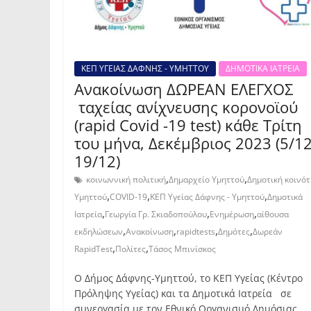
ΚΕΠ ΥΓΕΙΑΣ ΔΑΦΝΗΣ - ΥΜΗΤΤΟΥ
ΔΗΜΟΤΙΚΑ ΙΑΤΡΕΙΑ
Ανακοίνωση ΔΩΡΕΑΝ ΕΛΕΓΧΟΣ
ταχείας ανίχνευσης κορονοϊού
(rapid Covid -19 test) κάθε Τρίτη
του μήνα, Δεκέμβριος 2023 (5/12
19/12)
,
,
κοινωννική πολιτική
Δημαρχείο Υμηττού
Δημοτική κοινό
,
,
,
Υμηττού
COVID-19
ΚΕΠ Υγείας Δάφνης - Υμηττού
Δημοτικά
,
,
,
Ιατρεία
Γεωργία Γρ. Σκιαδοπούλου
Ενημέρωση
αίθουσα
,
,
,
,
εκδηλώσεων
Ανακοίνωση
rapidtests
Δημότες
Δωρεάν
,
,
RapidTest
Πολίτες
Τάσος Μπινίσκος
O Δήμος Δάφνης-Υμηττού, το ΚΕΠ Υγείας (Κέντρο
Πρόληψης Υγείας) και τα Δημοτικά Ιατρεία σε
συνεργασία με τον Εθνικό Οργανισμό Δημόσιας