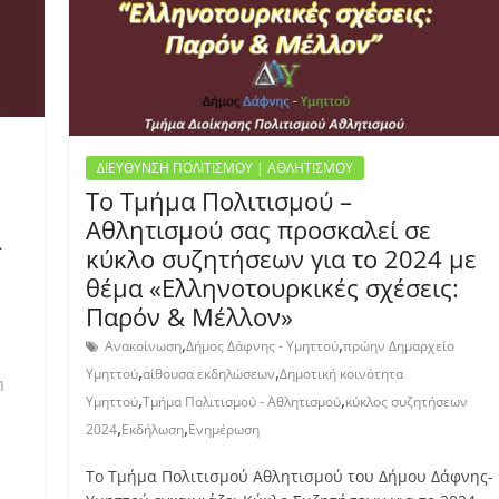
ΔΙΕΥΘΥΝΣΗ ΠΟΛΙΤΙΣΜΟΥ | ΑΘΛΗΤΙΣΜΟΥ
Το Τμήμα Πολιτισμού –
Αθλητισμού σας προσκαλεί σε
α
κύκλο συζητήσεων για το 2024 με
θέμα «Ελληνοτουρκικές σχέσεις:
Παρόν & Μέλλον»
,
,
Ανακοίνωση
Δήμος Δάφνης - Υμηττού
πρώην Δημαρχείο
,
,
Υμηττού
αίθουσα εκδηλώσεων
Δημοτική κοινότητα
η
,
,
Υμηττού
Τμήμα Πολιτισμού - Αθλητισμού
κύκλος συζητήσεων
,
,
2024
Εκδήλωση
Ενημέρωση
Το Τμήμα Πολιτισμού Αθλητισμού του Δήμου Δάφνης-