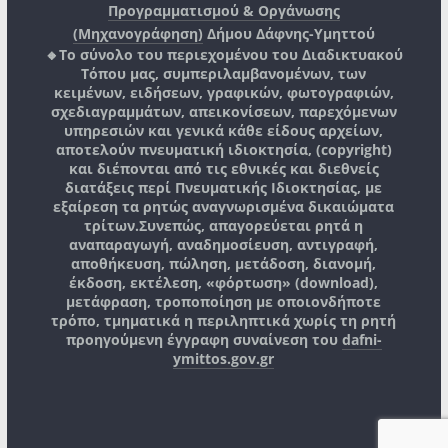
Προγραμματισμού & Οργάνωσης
(Μηχανογράφηση)
Δήμου Δάφνης-Υμηττού
🔸Το σύνολο του περιεχομένου του Διαδικτυακού
Τόπου μας, συμπεριλαμβανομένων, των
κειμένων, ειδήσεων, γραφικών, φωτογραφιών,
σχεδιαγραμμάτων, απεικονίσεων, παρεχόμενων
υπηρεσιών και γενικά κάθε είδους αρχείων,
αποτελούν πνευματική ιδιοκτησία, (copyright)
και διέπονται από τις εθνικές και διεθνείς
διατάξεις περί Πνευματικής Ιδιοκτησίας, με
εξαίρεση τα ρητώς αναγνωρισμένα δικαιώματα
τρίτων.
Συνεπώς, απαγορεύεται ρητά η
αναπαραγωγή, αναδημοσίευση, αντιγραφή,
αποθήκευση, πώληση, μετάδοση, διανομή,
έκδοση, εκτέλεση, «φόρτωση» (download),
μετάφραση, τροποποίηση με οποιονδήποτε
τρόπο, τμηματικά η περιληπτικά χωρίς τη ρητή
προηγούμενη έγγραφη συναίνεση του
dafni-
ymittos.gov.gr