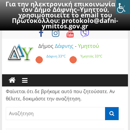
Για την ηλεκτρονική επικοινωνία με
τον Δήμο Δάφνης–Υμηττού,
χρησιμοποιείτε το email του
Πρωτοκόλλου:
protokolo@dafni-
Skip
Σάββατο, 8 Αυγούστου 2026
ymittos.gov.gr
to
content
Δήμος
Δάφνης
-
Υμηττού
Δάφνη
33°C
Υμηττός
33°C
Φαίνεται ότι δε βρήκαμε αυτό που ζητούσατε. Αν
θέλετε, δοκιμάστε την αναζήτηση.