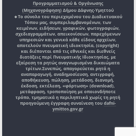
Προγραμματισμού & Οργάνωσης
(Μηχανογράφηση)
Δήμου Δάφνης-Υμηττού
🔸Το σύνολο του περιεχομένου του Διαδικτυακού
Τόπου μας, συμπεριλαμβανομένων, των
κειμένων, ειδήσεων, γραφικών, φωτογραφιών,
σχεδιαγραμμάτων, απεικονίσεων, παρεχόμενων
υπηρεσιών και γενικά κάθε είδους αρχείων,
αποτελούν πνευματική ιδιοκτησία, (copyright)
και διέπονται από τις εθνικές και διεθνείς
διατάξεις περί Πνευματικής Ιδιοκτησίας, με
εξαίρεση τα ρητώς αναγνωρισμένα δικαιώματα
τρίτων.
Συνεπώς, απαγορεύεται ρητά η
αναπαραγωγή, αναδημοσίευση, αντιγραφή,
αποθήκευση, πώληση, μετάδοση, διανομή,
έκδοση, εκτέλεση, «φόρτωση» (download),
μετάφραση, τροποποίηση με οποιονδήποτε
τρόπο, τμηματικά η περιληπτικά χωρίς τη ρητή
προηγούμενη έγγραφη συναίνεση του
dafni-
ymittos.gov.gr