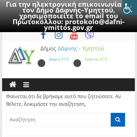
Για την ηλεκτρονική επικοινωνία με
τον Δήμο Δάφνης–Υμηττού,
χρησιμοποιείτε το email του
Πρωτοκόλλου:
protokolo@dafni-
Skip
Παρασκευή, 7 Αυγούστου 2026
ymittos.gov.gr
to
content
Δήμος
Δάφνης
-
Υμηττού
Δάφνη
31°C
Υμηττός
31°C
Φαίνεται ότι δε βρήκαμε αυτό που ζητούσατε. Αν
θέλετε, δοκιμάστε την αναζήτηση.