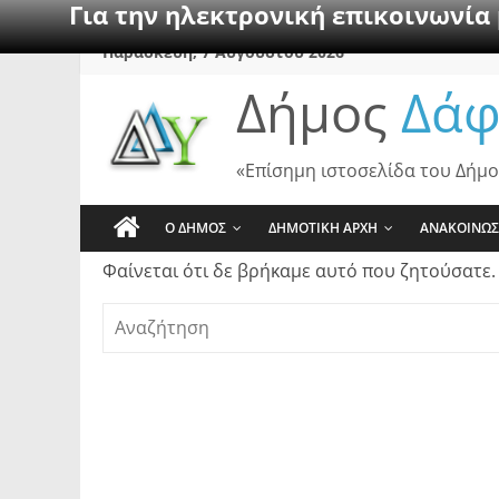
Για την ηλεκτρονική επικοινωνία
Skip
Παρασκευή, 7 Αυγούστου 2026
to
Δήμος
Δάφ
content
«Επίσημη ιστοσελίδα του Δήμο
Ο ΔΗΜΟΣ
ΔΗΜΟΤΙΚΗ ΑΡΧΗ
ΑΝΑΚΟΙΝΩΣ
Φαίνεται ότι δε βρήκαμε αυτό που ζητούσατε.