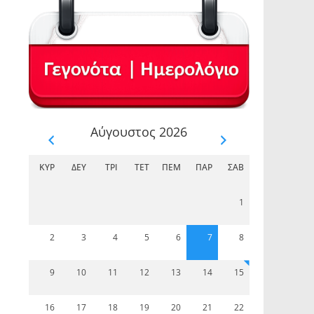
Αύγουστος 2026
ΚΥΡ
ΔΕΥ
ΤΡΊ
ΤΕΤ
ΠΈΜ
ΠΑΡ
ΣΆΒ
1
2
3
4
5
6
7
8
9
10
11
12
13
14
15
16
17
18
19
20
21
22