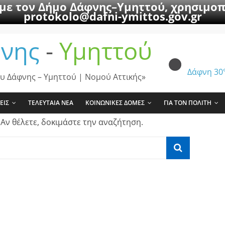
 με τον Δήμο Δάφνης–Υμηττού, χρησιμοπ
protokolo@dafni-ymittos.gov.gr
νης
-
Υμηττού
Δάφνη
30
υ Δάφνης – Υμηττού | Νομού Αττικής»
ΕΙΣ
ΤΕΛΕΥΤΑΙΑ ΝΕΑ
ΚΟΙΝΩΝΙΚΕΣ ΔΟΜΕΣ
ΓΙΑ ΤΟΝ ΠΟΛΙΤΗ
 Αν θέλετε, δοκιμάστε την αναζήτηση.