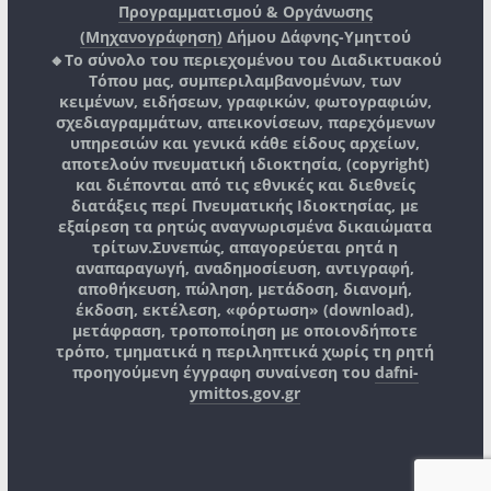
Προγραμματισμού & Οργάνωσης
(Μηχανογράφηση)
Δήμου Δάφνης-Υμηττού
🔸Το σύνολο του περιεχομένου του Διαδικτυακού
Τόπου μας, συμπεριλαμβανομένων, των
κειμένων, ειδήσεων, γραφικών, φωτογραφιών,
σχεδιαγραμμάτων, απεικονίσεων, παρεχόμενων
υπηρεσιών και γενικά κάθε είδους αρχείων,
αποτελούν πνευματική ιδιοκτησία, (copyright)
και διέπονται από τις εθνικές και διεθνείς
διατάξεις περί Πνευματικής Ιδιοκτησίας, με
εξαίρεση τα ρητώς αναγνωρισμένα δικαιώματα
τρίτων.
Συνεπώς, απαγορεύεται ρητά η
αναπαραγωγή, αναδημοσίευση, αντιγραφή,
αποθήκευση, πώληση, μετάδοση, διανομή,
έκδοση, εκτέλεση, «φόρτωση» (download),
μετάφραση, τροποποίηση με οποιονδήποτε
τρόπο, τμηματικά η περιληπτικά χωρίς τη ρητή
προηγούμενη έγγραφη συναίνεση του
dafni-
ymittos.gov.gr