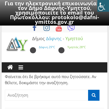
Για την ηλεκτρονική επικοινωνία με
τον Δήμο Δάφνης–Υμηττού,
χρησιμοποιείτε το email του
Πρωτοκόλλου:
protokolo@dafni-
Skip
Παρασκευή, 7 Αυγούστου 2026
ymittos.gov.gr
to
content
Δήμος
Δάφνης
-
Υμηττού
Δάφνη
29°C
Υμηττός
28°C
Φαίνεται ότι δε βρήκαμε αυτό που ζητούσατε. Αν
θέλετε, δοκιμάστε την αναζήτηση.