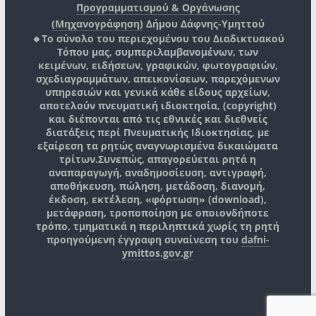
Προγραμματισμού & Οργάνωσης
(Μηχανογράφηση)
Δήμου Δάφνης-Υμηττού
🔸Το σύνολο του περιεχομένου του Διαδικτυακού
Τόπου μας, συμπεριλαμβανομένων, των
κειμένων, ειδήσεων, γραφικών, φωτογραφιών,
σχεδιαγραμμάτων, απεικονίσεων, παρεχόμενων
υπηρεσιών και γενικά κάθε είδους αρχείων,
αποτελούν πνευματική ιδιοκτησία, (copyright)
και διέπονται από τις εθνικές και διεθνείς
διατάξεις περί Πνευματικής Ιδιοκτησίας, με
εξαίρεση τα ρητώς αναγνωρισμένα δικαιώματα
τρίτων.
Συνεπώς, απαγορεύεται ρητά η
αναπαραγωγή, αναδημοσίευση, αντιγραφή,
αποθήκευση, πώληση, μετάδοση, διανομή,
έκδοση, εκτέλεση, «φόρτωση» (download),
μετάφραση, τροποποίηση με οποιονδήποτε
τρόπο, τμηματικά η περιληπτικά χωρίς τη ρητή
προηγούμενη έγγραφη συναίνεση του
dafni-
ymittos.gov.gr