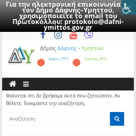
Για την ηλεκτρονική επικοινωνία με
τον Δήμο Δάφνης–Υμηττού,
χρησιμοποιείτε το email του
Πρωτοκόλλου:
protokolo@dafni-
Skip
Παρασκευή, 7 Αυγούστου 2026
ymittos.gov.gr
to
content
Δήμος
Δάφνης
-
Υμηττού
Δάφνη
29°C
Υμηττός
29°C
Φαίνεται ότι δε βρήκαμε αυτό που ζητούσατε. Αν
θέλετε, δοκιμάστε την αναζήτηση.