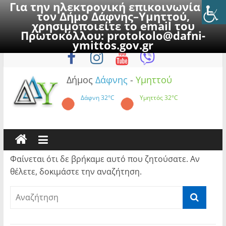
Για την ηλεκτρονική επικοινωνία με
τον Δήμο Δάφνης–Υμηττού,
χρησιμοποιείτε το email του
Πρωτοκόλλου:
protokolo@dafni-
Skip
Δευτέρα, 10 Αυγούστου 2026
ymittos.gov.gr
to
content
Δήμος
Δάφνης
-
Υμηττού
Δάφνη
32°C
Υμηττός
32°C
Φαίνεται ότι δε βρήκαμε αυτό που ζητούσατε. Αν
θέλετε, δοκιμάστε την αναζήτηση.