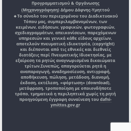
Προγραμματισμού & Οργάνωσης
(Μηχανογράφηση)
Δήμου Δάφνης-Υμηττού
🔸Το σύνολο του περιεχομένου του Διαδικτυακού
Τόπου μας, συμπεριλαμβανομένων, των
κειμένων, ειδήσεων, γραφικών, φωτογραφιών,
σχεδιαγραμμάτων, απεικονίσεων, παρεχόμενων
υπηρεσιών και γενικά κάθε είδους αρχείων,
αποτελούν πνευματική ιδιοκτησία, (copyright)
και διέπονται από τις εθνικές και διεθνείς
διατάξεις περί Πνευματικής Ιδιοκτησίας, με
εξαίρεση τα ρητώς αναγνωρισμένα δικαιώματα
τρίτων.
Συνεπώς, απαγορεύεται ρητά η
αναπαραγωγή, αναδημοσίευση, αντιγραφή,
αποθήκευση, πώληση, μετάδοση, διανομή,
έκδοση, εκτέλεση, «φόρτωση» (download),
μετάφραση, τροποποίηση με οποιονδήποτε
τρόπο, τμηματικά η περιληπτικά χωρίς τη ρητή
προηγούμενη έγγραφη συναίνεση του
dafni-
ymittos.gov.gr