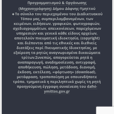
Προγραμματισμού & Οργάνωσης
(Μηχανογράφηση)
Δήμου Δάφνης-Υμηττού
🔸Το σύνολο του περιεχομένου του Διαδικτυακού
Τόπου μας, συμπεριλαμβανομένων, των
κειμένων, ειδήσεων, γραφικών, φωτογραφιών,
σχεδιαγραμμάτων, απεικονίσεων, παρεχόμενων
υπηρεσιών και γενικά κάθε είδους αρχείων,
αποτελούν πνευματική ιδιοκτησία, (copyright)
και διέπονται από τις εθνικές και διεθνείς
διατάξεις περί Πνευματικής Ιδιοκτησίας, με
εξαίρεση τα ρητώς αναγνωρισμένα δικαιώματα
τρίτων.
Συνεπώς, απαγορεύεται ρητά η
αναπαραγωγή, αναδημοσίευση, αντιγραφή,
αποθήκευση, πώληση, μετάδοση, διανομή,
έκδοση, εκτέλεση, «φόρτωση» (download),
μετάφραση, τροποποίηση με οποιονδήποτε
τρόπο, τμηματικά η περιληπτικά χωρίς τη ρητή
προηγούμενη έγγραφη συναίνεση του
dafni-
ymittos.gov.gr