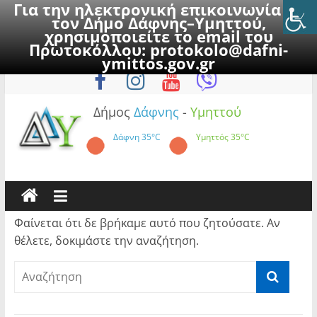
Για την ηλεκτρονική επικοινωνία με
τον Δήμο Δάφνης–Υμηττού,
χρησιμοποιείτε το email του
Πρωτοκόλλου:
protokolo@dafni-
Skip
Σάββατο, 8 Αυγούστου 2026
ymittos.gov.gr
to
content
Δήμος
Δάφνης
-
Υμηττού
Δάφνη
35°C
Υμηττός
35°C
Φαίνεται ότι δε βρήκαμε αυτό που ζητούσατε. Αν
θέλετε, δοκιμάστε την αναζήτηση.