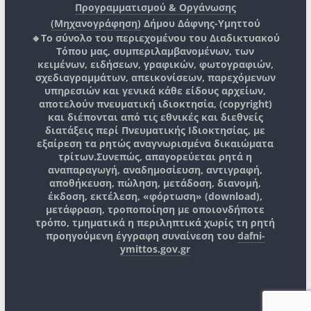
Προγραμματισμού & Οργάνωσης
(Μηχανογράφηση)
Δήμου Δάφνης-Υμηττού
🔸Το σύνολο του περιεχομένου του Διαδικτυακού
Τόπου μας, συμπεριλαμβανομένων, των
κειμένων, ειδήσεων, γραφικών, φωτογραφιών,
σχεδιαγραμμάτων, απεικονίσεων, παρεχόμενων
υπηρεσιών και γενικά κάθε είδους αρχείων,
αποτελούν πνευματική ιδιοκτησία, (copyright)
και διέπονται από τις εθνικές και διεθνείς
διατάξεις περί Πνευματικής Ιδιοκτησίας, με
εξαίρεση τα ρητώς αναγνωρισμένα δικαιώματα
τρίτων.
Συνεπώς, απαγορεύεται ρητά η
αναπαραγωγή, αναδημοσίευση, αντιγραφή,
αποθήκευση, πώληση, μετάδοση, διανομή,
έκδοση, εκτέλεση, «φόρτωση» (download),
μετάφραση, τροποποίηση με οποιονδήποτε
τρόπο, τμηματικά η περιληπτικά χωρίς τη ρητή
προηγούμενη έγγραφη συναίνεση του
dafni-
ymittos.gov.gr