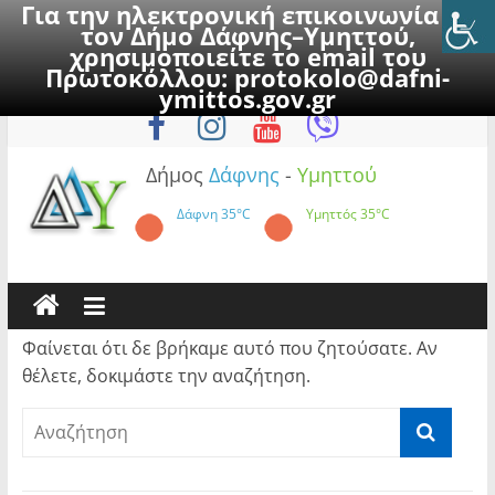
Για την ηλεκτρονική επικοινωνία με
τον Δήμο Δάφνης–Υμηττού,
χρησιμοποιείτε το email του
Πρωτοκόλλου:
protokolo@dafni-
Skip
Σάββατο, 8 Αυγούστου 2026
ymittos.gov.gr
to
content
Δήμος
Δάφνης
-
Υμηττού
Δάφνη
35°C
Υμηττός
35°C
Φαίνεται ότι δε βρήκαμε αυτό που ζητούσατε. Αν
θέλετε, δοκιμάστε την αναζήτηση.