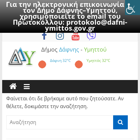
Για την ηλεκτρονική επικοινωνία με
τον Δήμο Δάφνης–Υμηττού,
χρησιμοποιείτε το email του
Πρωτοκόλλου:
protokolo@dafni-
Skip
Πέμπτη, 6 Αυγούστου 2026
ymittos.gov.gr
to
content
Δήμος
Δάφνης
-
Υμηττού
Δάφνη
32°C
Υμηττός
32°C
Φαίνεται ότι δε βρήκαμε αυτό που ζητούσατε. Αν
θέλετε, δοκιμάστε την αναζήτηση.