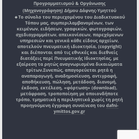
Προγραμματισμού & Οργάνωσης
(Μηχανογράφηση)
Δήμου Δάφνης-Υμηττού
🔸Το σύνολο του περιεχομένου του Διαδικτυακού
Τόπου μας, συμπεριλαμβανομένων, των
κειμένων, ειδήσεων, γραφικών, φωτογραφιών,
σχεδιαγραμμάτων, απεικονίσεων, παρεχόμενων
υπηρεσιών και γενικά κάθε είδους αρχείων,
αποτελούν πνευματική ιδιοκτησία, (copyright)
και διέπονται από τις εθνικές και διεθνείς
διατάξεις περί Πνευματικής Ιδιοκτησίας, με
εξαίρεση τα ρητώς αναγνωρισμένα δικαιώματα
τρίτων.
Συνεπώς, απαγορεύεται ρητά η
αναπαραγωγή, αναδημοσίευση, αντιγραφή,
αποθήκευση, πώληση, μετάδοση, διανομή,
έκδοση, εκτέλεση, «φόρτωση» (download),
μετάφραση, τροποποίηση με οποιονδήποτε
τρόπο, τμηματικά η περιληπτικά χωρίς τη ρητή
προηγούμενη έγγραφη συναίνεση του
dafni-
ymittos.gov.gr