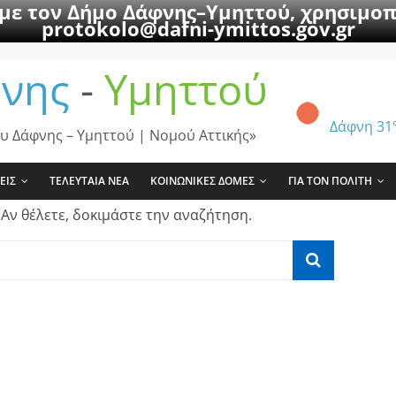
 με τον Δήμο Δάφνης–Υμηττού, χρησιμοπ
protokolo@dafni-ymittos.gov.gr
νης
-
Υμηττού
Δάφνη
31
υ Δάφνης – Υμηττού | Νομού Αττικής»
ΕΙΣ
ΤΕΛΕΥΤΑΙΑ ΝΕΑ
ΚΟΙΝΩΝΙΚΕΣ ΔΟΜΕΣ
ΓΙΑ ΤΟΝ ΠΟΛΙΤΗ
 Αν θέλετε, δοκιμάστε την αναζήτηση.