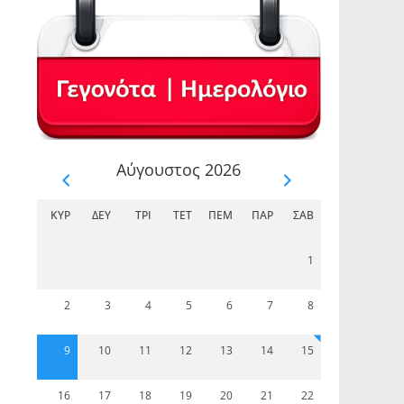
Αύγουστος 2026
ΚΥΡ
ΔΕΥ
ΤΡΊ
ΤΕΤ
ΠΈΜ
ΠΑΡ
ΣΆΒ
1
2
3
4
5
6
7
8
9
10
11
12
13
14
15
16
17
18
19
20
21
22