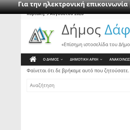
Για την ηλεκτρονική επικοινωνία
Skip
Κυριακή, 9 Αυγούστου 2026
to
Δήμος
Δάφ
content
«Επίσημη ιστοσελίδα του Δήμο
Ο ΔΗΜΟΣ
ΔΗΜΟΤΙΚΗ ΑΡΧΗ
ΑΝΑΚΟΙΝΩΣ
Φαίνεται ότι δε βρήκαμε αυτό που ζητούσατε.