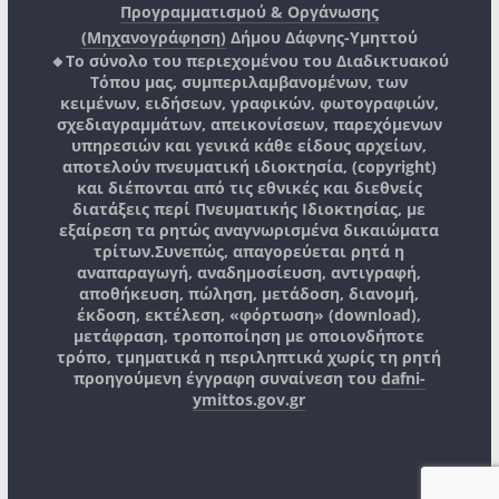
Προγραμματισμού & Οργάνωσης
(Μηχανογράφηση)
Δήμου Δάφνης-Υμηττού
🔸Το σύνολο του περιεχομένου του Διαδικτυακού
Τόπου μας, συμπεριλαμβανομένων, των
κειμένων, ειδήσεων, γραφικών, φωτογραφιών,
σχεδιαγραμμάτων, απεικονίσεων, παρεχόμενων
υπηρεσιών και γενικά κάθε είδους αρχείων,
αποτελούν πνευματική ιδιοκτησία, (copyright)
και διέπονται από τις εθνικές και διεθνείς
διατάξεις περί Πνευματικής Ιδιοκτησίας, με
εξαίρεση τα ρητώς αναγνωρισμένα δικαιώματα
τρίτων.
Συνεπώς, απαγορεύεται ρητά η
αναπαραγωγή, αναδημοσίευση, αντιγραφή,
αποθήκευση, πώληση, μετάδοση, διανομή,
έκδοση, εκτέλεση, «φόρτωση» (download),
μετάφραση, τροποποίηση με οποιονδήποτε
τρόπο, τμηματικά η περιληπτικά χωρίς τη ρητή
προηγούμενη έγγραφη συναίνεση του
dafni-
ymittos.gov.gr