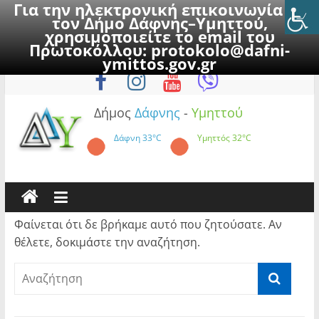
Για την ηλεκτρονική επικοινωνία με
τον Δήμο Δάφνης–Υμηττού,
χρησιμοποιείτε το email του
Πρωτοκόλλου:
protokolo@dafni-
Skip
Κυριακή, 9 Αυγούστου 2026
ymittos.gov.gr
to
content
Δήμος
Δάφνης
-
Υμηττού
Δάφνη
33°C
Υμηττός
32°C
Φαίνεται ότι δε βρήκαμε αυτό που ζητούσατε. Αν
θέλετε, δοκιμάστε την αναζήτηση.