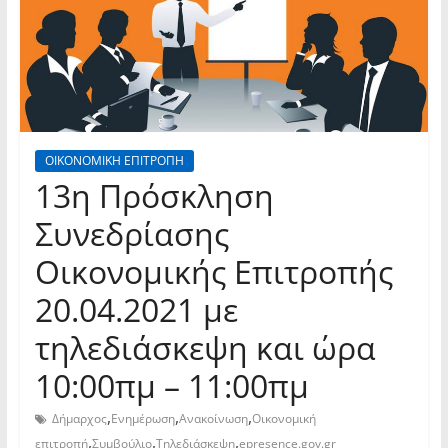
ΟΙΚΟΝΟΜΙΚΗ ΕΠΙΤΡΟΠΗ
13η Πρόσκληση
Συνεδρίασης
Οικονομικής Επιτροπής
20.04.2021 με
τηλεδιάσκεψη και ώρα
10:00πμ – 11:00πμ
,
,
,
Δήμαρχος
Ενημέρωση
Ανακοίνωση
Οικονομική
,
,
,
επιτροπή
Συμβούλιο
Τηλεδιάσκεψη
epresence.gov.gr