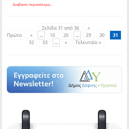
Διαβάστε περισσότερα...
Σελίδα 31 από 36
«
Πρώτο
«
...
10
20
...
29
30
31
32
33
...
»
Τελευταίο »