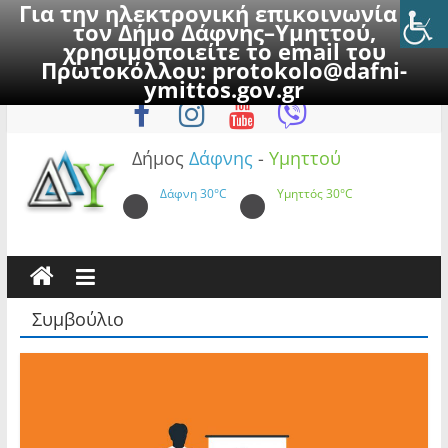
Για την ηλεκτρονική επικοινωνία με
τον Δήμο Δάφνης–Υμηττού,
χρησιμοποιείτε το email του
Πρωτοκόλλου:
protokolo@dafni-
Skip
Παρασκευή, 7 Αυγούστου 2026
ymittos.gov.gr
to
content
Δήμος
Δάφνης
-
Υμηττού
Δάφνη
30°C
Υμηττός
30°C
Συμβούλιο