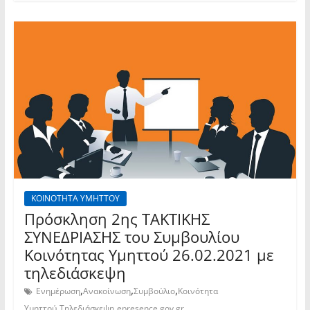
ΚΟΙΝΟΤΗΤΑ ΥΜΗΤΤΟΥ
Πρόσκληση 2ης TAKTIKHΣ
ΣΥΝΕΔΡΙΑΣΗΣ του Συμβουλίου
Κοινότητας Υμηττού 26.02.2021 με
τηλεδιάσκεψη
,
,
,
Ενημέρωση
Ανακοίνωση
Συμβούλιο
Κοινότητα
,
,
Υμηττού
Τηλεδιάσκεψη
epresence.gov.gr