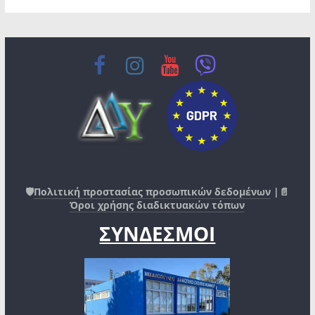
🛡️
Πολιτική προστασίας προσωπικών δεδομένων
|📄
Όροι χρήσης διαδικτυακών τόπων
ΣΥΝΔΕΣΜΟΙ