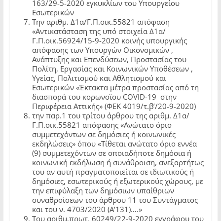
163/29-5-2020 εγκυκλίων του Υπουργείου
Εσωτερικών
Την αριθμ. Δ1α/Γ.Π.οικ.55821 απόφαση
«Αντικατάσταση της υπό στοιχεία Δ1α/
Γ.Π.οικ.56924/15-9-2020 κοινής υπουργικής
απόφασης των Υπουργών Οικονομικών ,
Ανάπτυξης και Επενδύσεων, Προστασίας του
Πολίτη, Εργασίας και Κοινωνικών Υποθέσεων ,
Υγείας, Πολιτισμού και Αθλητισμού και
Εσωτερικών «Έκτακτα μέτρα προστασίας από τη
διασπορά του κορωνοϊου COVID-19 στην
Περιφέρεια Αττικής» (ΦΕΚ 4019/τ.β’/20-9-2020)
την παρ.1 του τρίτου άρθρου της αριθμ. Δ1α/
Γ.Π.οικ.55821 απόφασης «Ανώτατο όριο
συμμετεχόντων σε δημόσιες ή κοινωνικές
εκδηλώσεις» όπου «Τίθεται ανώτατο όριο εννέα
(9) συμμετεχόντων σε οποιαδήποτε δημόσια ή
κοινωνική εκδήλωση ή συνάθροιση, ανεξαρτήτως
του αν αυτή πραγματοποιείται σε ιδιωτικούς ή
δημόσιες, εσωτερικούς ή εξωτερικούς χώρους, με
την επιφύλαξη των δημόσιων υπαίθριων
συναθροίσεων του άρθρου 11 του Συντάγματος
και του ν. 4703/2020 (Α’131)….»
Του αριθμ.πρωτ. 60249/22-9-2020 εγγράφου του