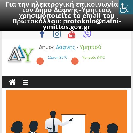
Για την ηλεκτρονική επικοινωνία με
τον Δήμο Δάφνης–Υμηττού,
χρησιμοποιείτε το email του
Πρωτοκόλλου:
protokolo@dafni-
Skip
Παρασκευή, 7 Αυγούστου 2026
ymittos.gov.gr
to
content
Δήμος
Δάφνης
-
Υμηττού
Δάφνη
35°C
Υμηττός
34°C