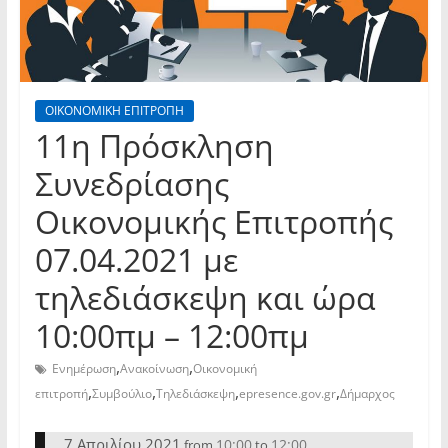
ΟΙΚΟΝΟΜΙΚΗ ΕΠΙΤΡΟΠΗ
11η Πρόσκληση
Συνεδρίασης
Οικονομικής Επιτροπής
07.04.2021 με
τηλεδιάσκεψη και ώρα
10:00πμ – 12:00πμ
,
,
Ενημέρωση
Ανακοίνωση
Οικονομική
,
,
,
,
επιτροπή
Συμβούλιο
Τηλεδιάσκεψη
epresence.gov.gr
Δήμαρχος
7 Απριλίου 2021
10:00
12:00
from
to