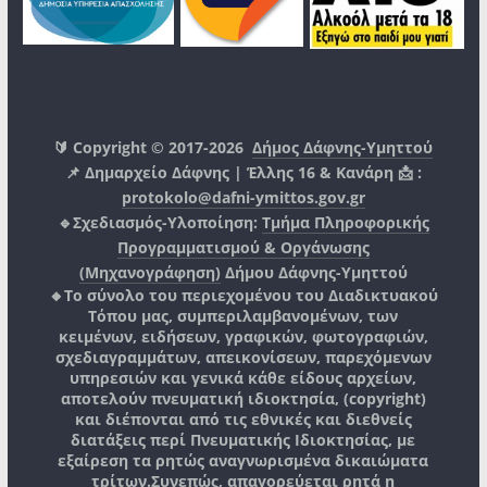
🔰 Copyright © 2017-2026
Δήμος Δάφνης-Υμηττού
📌 Δημαρχείο Δάφνης | Έλλης 16 & Κανάρη 📩 :
protokolo@dafni-ymittos.gov.gr
🔹Σχεδιασμός-Υλοποίηση:
Τμήμα Πληροφορικής
Προγραμματισμού & Οργάνωσης
(Μηχανογράφηση)
Δήμου Δάφνης-Υμηττού
🔸Το σύνολο του περιεχομένου του Διαδικτυακού
Τόπου μας, συμπεριλαμβανομένων, των
κειμένων, ειδήσεων, γραφικών, φωτογραφιών,
σχεδιαγραμμάτων, απεικονίσεων, παρεχόμενων
υπηρεσιών και γενικά κάθε είδους αρχείων,
αποτελούν πνευματική ιδιοκτησία, (copyright)
και διέπονται από τις εθνικές και διεθνείς
διατάξεις περί Πνευματικής Ιδιοκτησίας, με
εξαίρεση τα ρητώς αναγνωρισμένα δικαιώματα
τρίτων.
Συνεπώς, απαγορεύεται ρητά η