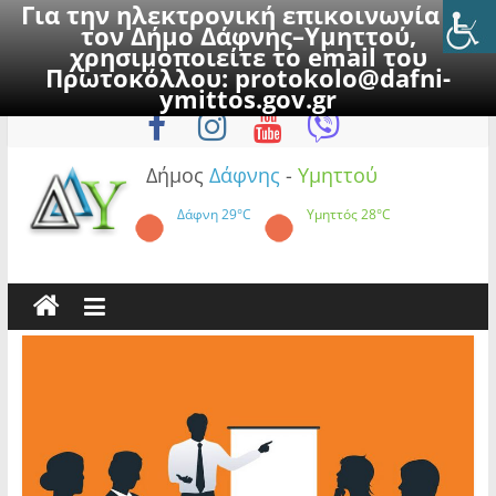
Για την ηλεκτρονική επικοινωνία με
τον Δήμο Δάφνης–Υμηττού,
χρησιμοποιείτε το email του
Πρωτοκόλλου:
protokolo@dafni-
Skip
Κυριακή, 9 Αυγούστου 2026
ymittos.gov.gr
to
content
Δήμος
Δάφνης
-
Υμηττού
Δάφνη
29°C
Υμηττός
28°C