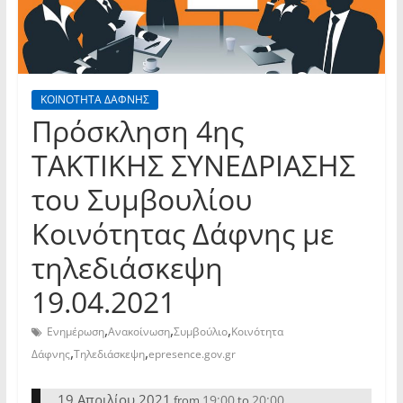
ΚΟΙΝΟΤΗΤΑ ΔΑΦΝΗΣ
Πρόσκληση 4ης
TAKTIKHΣ ΣΥΝΕΔΡΙΑΣΗΣ
του Συμβουλίου
Κοινότητας Δάφνης με
τηλεδιάσκεψη
19.04.2021
,
,
,
Ενημέρωση
Ανακοίνωση
Συμβούλιο
Κοινότητα
,
,
Δάφνης
Τηλεδιάσκεψη
epresence.gov.gr
19 Απριλίου 2021
19:00
20:00
from
to