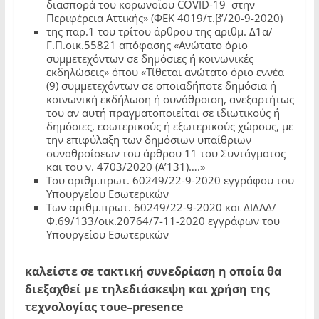
διασπορά του κορωνοϊου COVID-19 στην
Περιφέρεια Αττικής» (ΦΕΚ 4019/τ.β’/20-9-2020)
της παρ.1 του τρίτου άρθρου της αριθμ. Δ1α/
Γ.Π.οικ.55821 απόφασης «Ανώτατο όριο
συμμετεχόντων σε δημόσιες ή κοινωνικές
εκδηλώσεις» όπου «Τίθεται ανώτατο όριο εννέα
(9) συμμετεχόντων σε οποιαδήποτε δημόσια ή
κοινωνική εκδήλωση ή συνάθροιση, ανεξαρτήτως
του αν αυτή πραγματοποιείται σε ιδιωτικούς ή
δημόσιες, εσωτερικούς ή εξωτερικούς χώρους, με
την επιφύλαξη των δημόσιων υπαίθριων
συναθροίσεων του άρθρου 11 του Συντάγματος
και του ν. 4703/2020 (Α’131)….»
Του αριθμ.πρωτ. 60249/22-9-2020 εγγράφου του
Υπουργείου Εσωτερικών
Των αριθμ.πρωτ. 60249/22-9-2020 και ΔΙΔΑΔ/
Φ.69/133/οικ.20764/7-11-2020 εγγράφων του
Υπουργείου Εσωτερικών
καλείστε σε τακτική συνεδρίαση η οποία θα
διεξαχθεί με τηλεδιάσκεψη και χρήση της
τεχνολογίας του
e
–
presence