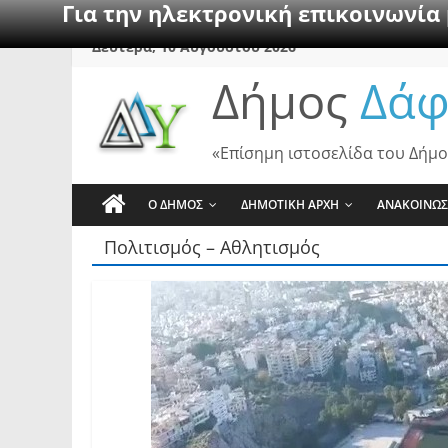
Για την ηλεκτρονική επικοινωνία
Skip
Δευτέρα, 10 Αυγούστου 2026
to
Δήμος
Δάφ
content
«Επίσημη ιστοσελίδα του Δήμο
Ο ΔΗΜΟΣ
ΔΗΜΟΤΙΚΗ ΑΡΧΗ
ΑΝΑΚΟΙΝΩΣ
Πολιτισμός – Αθλητισμός