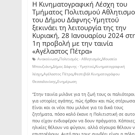
Η Κινηματογραφική Λέσχη του
Τμήματος Πολιτισμού Αθλητισμ
του Δήμου Δάφνης-Υμηττού
ξεκινάει τη λειτουργία της την
Κυριακή, 28 Ιανουαρίου 2024 στ
1η προβολή με την ταινία
«Αγέλαστος Πέτρα»
,
,
Ανακοίνωση
Πολιτισμός - Αθλητισμός
Μουσείο
,
,
Μπουζιάνη
Δήμος Δάφνης - Υμηττού
Κινηματογραφική
,
,
λέσχη
Αγέλαστος Πέτρα
Φεστιβάλ Κινηματογράφου
,
Θεσσαλονίκης
Ενημέρωση
“Στην ταινία μιλάνε για τη ζωή τους οι παλιότεροι
για ιστορίες αγάπης, πώς ήρθαν και πώς στέριωσα
Είναι και οι νέοι που μιλάνε για τα δικά τους
ζητήματα, πόσο καλό έκανε η Πολιτιστική σε αυτ
που είχαν ενδιαφέρον να δουν πράγματα. Κάποιες
ηλικίες θέλουν να φύγουν, αλλά σίγουρα θέλουν 
επιστρέψουν. Αυτό που τους συνδέει είναι η πόλη