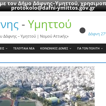
 με τον Δήμο Δάφνης–Υμηττού, χρησιμοπ
protokolo@dafni-ymittos.gov.gr
νης
-
Υμηττού
Δάφνη
27
υ Δάφνης – Υμηττού | Νομού Αττικής»
ΕΙΣ
ΤΕΛΕΥΤΑΙΑ ΝΕΑ
ΚΟΙΝΩΝΙΚΕΣ ΔΟΜΕΣ
ΓΙΑ ΤΟΝ ΠΟΛΙΤΗ