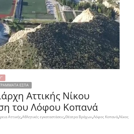
Υ”
ΡΟΓΡΑΜΜΑΤΑ ΕΣΠΑ
άρχη Αττικής Νίκου
αση του Λόφου Κοπανά
,
,
,
,
ρεια Αττικής
Αθλητικές εγκαταστάσεις
Θέατρα Βράχων
Λόφος Κοπανά
Νίκος