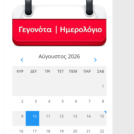
Αύγουστος 2026
ΚΥΡ
ΔΕΥ
ΤΡΊ
ΤΕΤ
ΠΈΜ
ΠΑΡ
ΣΆΒ
1
2
3
4
5
6
7
8
9
10
11
12
13
14
15
16
17
18
19
20
21
22