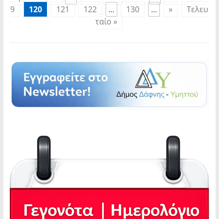
9
120
121
122
...
130
...
»
Τελευ
ταίο »