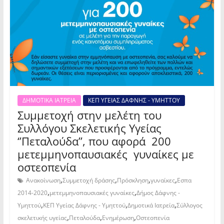
ΔΗΜΟΤΙΚΑ ΙΑΤΡΕΙΑ
ΚΕΠ ΥΓΕΙΑΣ ΔΑΦΝΗΣ - ΥΜΗΤΤΟΥ
Συμμετοχή στην μελέτη του
Συλλόγου Σκελετικής Υγείας
‘’Πεταλούδα’’, που αφορά 200
μετεμμηνοπαυσιακές γυναίκες με
οστεοπενία
,
,
,
,
Ανακοίνωση
Συμμετοχή δράσης
Πρόσκληση
γυναίκες
Εσπα
,
,
2014-2020
μετεμμηνοπαυσιακές γυναίκες
Δήμος Δάφνης -
,
,
,
Υμηττού
ΚΕΠ Υγείας Δάφνης - Υμηττού
Δημοτικά Ιατρεία
Σύλλογος
,
,
,
σκελετικής υγείας
Πεταλούδα
Ενημέρωση
Οστεοπενία