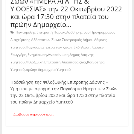
Ζωών «ΗΜΕΡΑ ΑΓΑΠΗΣ &
ΥΙΟΘΕΣΙΑΣ» την 22 Οκτωβρίου 2022
και ώρα 17:30 στην πλατεία του
πρώην Δημαρχείο…
Πενταμελής Επιτροπή Παρακολούθησης του Προγραμματος
Διαχείρισης Αδέσποτων Ζωων Συντροφιάς Δήμου Δάφνης-
,
,
,
Υμηττού
Παγκόσμια ημέρα των ζώων
Εκδήλωση
Κάρμεν
,
,
,
Ρουγγέρη
Ενημέρωση
Ανακοίνωση
Δήμος Δάφνης -
,
,
,
Υμηττού
Φιλοζωική Επιτροπή
Αδέσποτα ζώα
Κοινότητα
,
Υμηττού
πρώην Δημαρχείο Υμηττού
Πρόσκληση της Φιλοζωικής Επιτροπής Δάφνης –
Υμηττού με αφορμή την Παγκόσμια Ημέρα των Ζωών
την 22 Οκτωβρίου 2022 και ώρα 17:30 στην πλατεία
του πρώην Δημαρχείο Υμηττού
Διαβάστε περισσότερα...