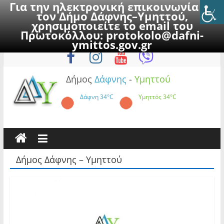
Για την ηλεκτρονική επικοινωνία με
τον Δήμο Δάφνης–Υμηττού,
χρησιμοποιείτε το email του
Πρωτοκόλλου:
protokolo@dafni-
Skip
Πέμπτη, 6 Αυγούστου 2026
ymittos.gov.gr
to
content
Δήμος
Δάφνης
-
Υμηττού
Δάφνη
34°C
Υμηττός
34°C
Δήμος Δάφνης – Υμηττού