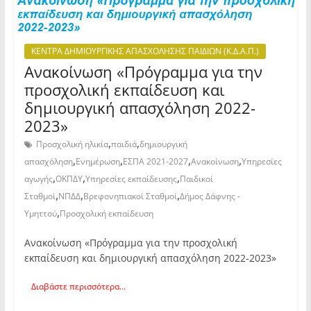
ΚΕΝΤΡΑ ΔΗΜΙΟΥΡΓΙΚΗΣ ΑΠΑΣΧΟΛΗΣΗΣ ΠΑΙΔΙΩΝ (Κ.Δ.Α.Π.)
Ανακοίνωση «Πρόγραμμα για την
προσχολική εκπαίδευση και
δημιουργική απασχόληση 2022-
2023»
,
,
Προσχολική ηλικία
παιδιά
δημιουργική
,
,
,
,
απασχόληση
Ενημέρωση
ΕΣΠΑ 2021-2027
Ανακοίνωση
Υπηρεσίες
,
,
,
αγωγής
ΟΚΠΔΥ
Υπηρεσίες εκπαίδευσης
Παιδικοί
,
,
,
Σταθμοί
ΝΠΔΔ
Βρεφονηπιακοί Σταθμοί
Δήμος Δάφνης -
,
Υμηττού
Προσχολική εκπαίδευση
Ανακοίνωση «Πρόγραμμα για την προσχολική
εκπαίδευση και δημιουργική απασχόληση 2022-2023»
Διαβάστε περισσότερα...