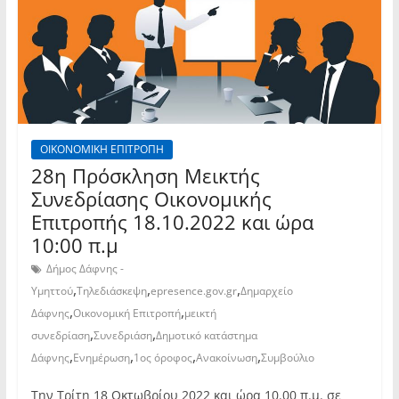
ΟΙΚΟΝΟΜΙΚΗ ΕΠΙΤΡΟΠΗ
28η Πρόσκληση Μεικτής
Συνεδρίασης Οικονομικής
Επιτροπής 18.10.2022 και ώρα
10:00 π.μ
Δήμος Δάφνης -
,
,
,
Υμηττού
Τηλεδιάσκεψη
epresence.gov.gr
Δημαρχείο
,
,
Δάφνης
Οικονομική Επιτροπή
μεικτή
,
,
συνεδρίαση
Συνεδριάση
Δημοτικό κατάστημα
,
,
,
,
Δάφνης
Ενημέρωση
1ος όροφος
Ανακοίνωση
Συμβούλιο
Την Τρίτη 18 Οκτωβρίου 2022 και ώρα 10.00 π.μ. σε