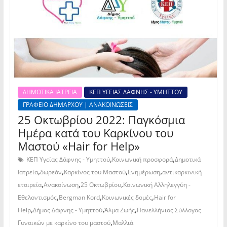
ΔΗΜΟΤΙΚΑ ΙΑΤΡΕΙΑ
ΚΕΠ ΥΓΕΙΑΣ ΔΑΦΝΗΣ - ΥΜΗΤΤΟΥ
ΓΡΑΦΕΙΟ ΔΗΜΑΡΧΟΥ | ΑΝΑΚΟΙΝΩΣΕΙΣ
25 Οκτωβρίου 2022: Παγκόσμια
Ημέρα κατά του Καρκίνου του
Μαστού «Hair for Help»
,
,
ΚΕΠ Υγείας Δάφνης - Υμηττού
Κοινωνική προσφορά
Δημοτικά
,
,
,
,
Ιατρεία
δωρεάν
Καρκίνος του Μαστού
Ενημέρωση
αντικαρκινική
,
,
,
εταιρεία
Ανακοίνωση
25 Οκτωβρίου
Κοινωνική Αλληλεγγύη -
,
,
,
Εθελοντισμός
Bergman Kord
Κοινωνικές δομές
Hair for
,
,
,
Help
Δήμος Δάφνης - Υμηττού
Άλμα Ζωής
Πανελλήνιος Σύλλογος
,
Γυναικών με καρκίνο του μαστού
Μαλλιά