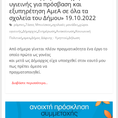
υγιεινής για πρόσβαση και
εξυπηρέτηση ΑμεΑ σε όλα τα
σχολεία του Δήμου» 19.10.2022
,
,
,
ράμπες
Τάσος Μπινίσκος
σχολικές μονάδες
χώροι
,
,
,
,
υγιεινής
Δήμαρχος
Ενημέρωση
Ανακοίνωση
Κοινωνική
,
,
,
Πολιτική
αμεα
Δήμος Δάφνης - Υμηττού
Δήλωση
Από σήμερα γίνεται πλέον πραγματικότητα ένα έργο το
οποίο πρώτα ως γονέας
και μετά ως Δήμαρχος είχα υποσχεθεί στον εαυτό μου
πως πρέπει άμεσα να
πραγματοποιηθεί.
Διαβάστε περισσότερα...