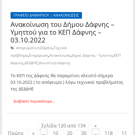
ΓΡΑΦΕΙΟ ΔΗΜΑΡΧΟΥ | ΑΝΑΚΟΙΝΩΣΕΙΣ
Ανακοίνωση του Δήμου Δάφνης –
Υμηττού για το ΚΕΠ Δάφνης –
03.10.2022
,
απογευματινή βάρδια
Τεχνικό
,
,
,
,
πρόβλημα
Ενημέρωση
Ανακοίνωση
Δήμος Δάφνης - Υμηττού
ΚΕΠ
,
,
Δάφνης
ΔΕΔΔΗΕ
Κοινόττηα Δάφνης
Το ΚΕΠ της Δάφνης θα παραμείνει κλειστό σήμερα
03.10.2022 ( το απόγευμα ) λόγω τεχνικού προβλήματος
της ΔΕΔΔΗΕ
Διαβάστε περισσότερα...
Σελίδα 120 από 134
«
Πρώτο
«
...
10
20
30
...
118
11