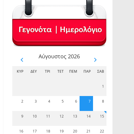
Αύγουστος 2026
ΚΥΡ
ΔΕΥ
ΤΡΊ
ΤΕΤ
ΠΈΜ
ΠΑΡ
ΣΆΒ
1
2
3
4
5
6
7
8
9
10
11
12
13
14
15
16
17
18
19
20
21
22