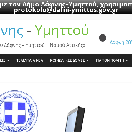
 με τον Δήμο Δάφνης–Υμηττού, χρησιμοπ
protokolo@dafni-ymittos.gov.gr
νης
-
Υμηττού
Δάφνη
28
υ Δάφνης – Υμηττού | Νομού Αττικής»
ΕΙΣ
ΤΕΛΕΥΤΑΙΑ ΝΕΑ
ΚΟΙΝΩΝΙΚΕΣ ΔΟΜΕΣ
ΓΙΑ ΤΟΝ ΠΟΛΙΤΗ