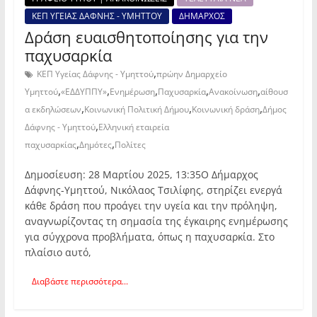
ΚΕΠ ΥΓΕΙΑΣ ΔΑΦΝΗΣ - ΥΜΗΤΤΟΥ
ΔΗΜΑΡΧΟΣ
Δράση ευαισθητοποίησης για την
παχυσαρκία
,
ΚΕΠ Υγείας Δάφνης - Υμηττού
πρώην Δημαρχείο
,
,
,
,
,
Υμηττού
«ΕΔΔΥΠΠΥ»
Ενημέρωση
Παχυσαρκία
Ανακοίνωση
αίθουσ
,
,
,
α εκδηλώσεων
Κοινωνική Πολιτική Δήμου
Κοινωνική δράση
Δήμος
,
Δάφνης - Υμηττού
Ελληνική εταιρεία
,
,
παχυσαρκίας
Δημότες
Πολίτες
Δημοσίευση: 28 Μαρτίου 2025, 13:35Ο Δήμαρχος
Δάφνης-Υμηττού, Νικόλαος Τσιλίφης, στηρίζει ενεργά
κάθε δράση που προάγει την υγεία και την πρόληψη,
αναγνωρίζοντας τη σημασία της έγκαιρης ενημέρωσης
για σύγχρονα προβλήματα, όπως η παχυσαρκία. Στο
πλαίσιο αυτό,
Διαβάστε περισσότερα...