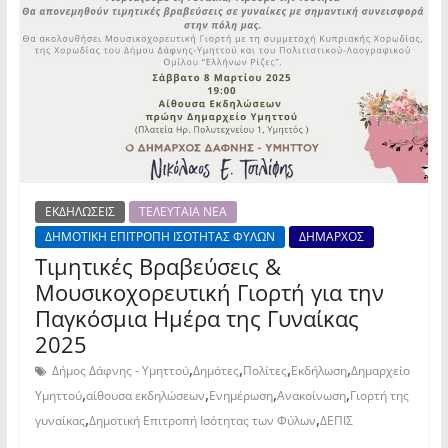
ΕΚΔΗΛΩΣΕΙΣ
ΤΕΛΕΥΤΑΙΑ ΝΕΑ
ΔΗΜΟΤΙΚΗ ΕΠΙΤΡΟΠΗ ΙΣΟΤΗΤΑΣ ΦΥΛΩΝ
ΔΗΜΑΡΧΟΣ
Τιμητικές Βραβεύσεις &
Μουσικοχορευτική Γιορτή για την
Παγκόσμια Ημέρα της Γυναίκας
2025
,
,
,
,
Δήμος Δάφνης - Υμηττού
Δημότες
Πολίτες
Εκδήλωση
Δημαρχείο
,
,
,
,
Υμηττού
αίθουσα εκδηλώσεων
Ενημέρωση
Ανακοίνωση
Γιορτή της
,
,
γυναίκας
Δημοτική Επιτροπή Ισότητας των Φύλων
ΔΕΠΙΣ