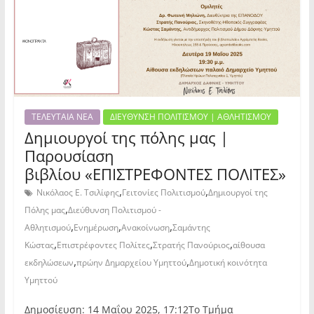
ΤΕΛΕΥΤΑΙΑ ΝΕΑ
ΔΙΕΥΘΥΝΣΗ ΠΟΛΙΤΙΣΜΟΥ | ΑΘΛΗΤΙΣΜΟΥ
Δημιουργοί της πόλης μας |
Παρουσίαση
βιβλίου «ΕΠΙΣΤΡΕΦΟΝΤΕΣ ΠΟΛΙΤΕΣ»
,
,
Νικόλαος Ε. Τσιλίφης
Γειτονίες Πολιτισμού
Δημιουργοί της
,
Πόλης μας
Διεύθυνση Πολιτισμού -
,
,
,
Αθλητισμού
Ενημέρωση
Ανακοίνωση
Σαμάντης
,
,
,
Κώστας
Επιστρέφοντες Πολίτες
Στρατής Πανούριος
αίθουσα
,
,
εκδηλώσεων
πρώην Δημαρχείου Υμηττού
Δημοτική κοινότητα
Υμηττού
Δημοσίευση: 14 Μαΐου 2025, 17:12Το Τμήμα