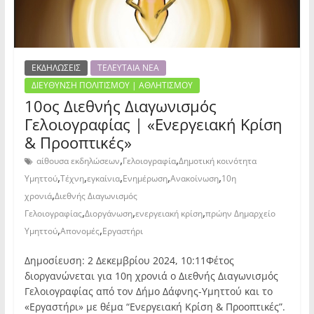
ΕΚΔΗΛΩΣΕΙΣ
ΤΕΛΕΥΤΑΙΑ ΝΕΑ
ΔΙΕΥΘΥΝΣΗ ΠΟΛΙΤΙΣΜΟΥ | ΑΘΛΗΤΙΣΜΟΥ
10ος Διεθνής Διαγωνισμός
Γελοιογραφίας | «Ενεργειακή Κρίση
& Προοπτικές»
,
,
αίθουσα εκδηλώσεων
Γελοιογραφία
Δημοτική κοινότητα
,
,
,
,
,
Υμηττού
Τέχνη
εγκαίνια
Ενημέρωση
Ανακοίνωση
10η
,
χρονιά
Διεθνής Διαγωνισμός
,
,
,
Γελοιογραφίας
Διοργάνωση
ενεργειακή κρίση
πρώην Δημαρχείο
,
,
Υμηττού
Απονομές
Εργαστήρι
Δημοσίευση: 2 Δεκεμβρίου 2024, 10:11Φέτος
διοργανώνεται για 10η χρονιά ο Διεθνής Διαγωνισμός
Γελοιογραφίας από τον Δήμο Δάφνης-Υμηττού και το
«Εργαστήρι» με θέμα “Ενεργειακή Κρίση & Προοπτικές”.