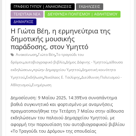
ΓΡΑΦΕΙΟ ΤΥΠΟΥ | ΑΝΑΚΟΙΝΩΣΕΙΣ
ΕΚΔΗΛΩΣΕΙΣ
ΤΕΛΕΥΤΑΙΑ ΝΕΑ
ΔΙΕΥΘΥΝΣΗ ΠΟΛΙΤΙΣΜΟΥ | ΑΘΛΗΤΙΣΜΟΥ
ΔΗΜΑΡΧΟΣ
Η Γιώτα Βέη, η ερμηνεύτρια της
δημοτικής μουσικής
παράδοσης, στον Υμηττό
,
,
Ανακοίνωση
Γιώτα Βέη
Το τραγούδι του
,
,
,
δρόμου
αυτοβιογραφικό βιβλίο
Δήμος Δάφνης - Υμηττού
αίθουσα
,
,
εκδηλώσεων
πρώην Δημαρχείου Υμηττού
Δημοτική κοινότητα
,
,
,
Υμηττού
Εκδήλωση
Νικόλαος Ε. Τσιλίφης
Διεύθυνση Πολιτισμού -
,
Αθλητισμού
Ενημέρωση
Δημοσίευση: 9 Μαΐου 2025, 14:39Ένα συναπάντημα
βαθιά συγκινητικό και φορτισμένο με αναμνήσεις
πραγματοποιήθηκε την Τετάρτη 7 Μαΐου στην αίθουσα
εκδηλώσεων του παλαιού Δημαρχείου Υμηττού, με
αφορμή την παρουσίαση του αυτοβιογραφικού βιβλίου
«Το Τραγούδι του Δρόμου» της σπουδαίας