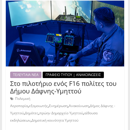
ΤΕΛΕΥΤΑΙΑ ΝΕΑ
ΓΡΑΦΕΙΟ ΤΥΠΟΥ | ΑΝΑΚΟΙΝΩΣΕΙΣ
Στο πιλοτήριο ενός F16 πολίτες του
Δήμου Δάφνης-Υμηττού
Πολεμική
,
,
,
,
Αεροπορία
εξομοιωτής
Ενημέρωση
Ανακοίνωση
Δήμος Δάφνης -
,
,
,
Υμηττού
Δημότες
πρώην Δημαρχείο Υμηττού
αίθουσα
,
εκδηλώσεων
Δημοτική κοινότητα Υμηττού