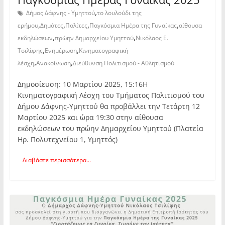
,
Δήμος Δάφνης - Υμηττού
το λουλούδι της
,
,
,
,
ερήμου
Δημότες
Πολίτες
Παγκόσμια Ημέρα της Γυναίκας
αίθουσα
,
,
εκδηλώσεων
πρώην Δημαρχείου Υμηττού
Νικόλαος Ε.
,
,
Τσιλίφης
Ενημέρωση
Κινηματογραφική
,
,
λέσχη
Ανακοίνωση
Διεύθυνση Πολιτισμού - Αθλητισμού
Δημοσίευση: 10 Μαρτίου 2025, 15:16Η
Κινηματογραφική Λέσχη του Τμήματος Πολιτισμού του
Δήμου Δάφνης-Υμηττού θα προβάλλει την Τετάρτη 12
Μαρτίου 2025 και ώρα 19:30 στην αίθουσα
εκδηλώσεων του πρώην Δημαρχείου Υμηττού (Πλατεία
Ηρ. Πολυτεχνείου 1, Υμηττός)
Διαβάστε περισσότερα...