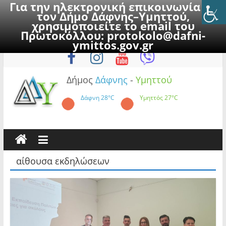
Για την ηλεκτρονική επικοινωνία με
τον Δήμο Δάφνης–Υμηττού,
χρησιμοποιείτε το email του
Πρωτοκόλλου:
protokolo@dafni-
Skip
Πέμπτη, 6 Αυγούστου 2026
ymittos.gov.gr
to
content
Δήμος
Δάφνης
-
Υμηττού
Δάφνη
28°C
Υμηττός
27°C
αίθουσα εκδηλώσεων