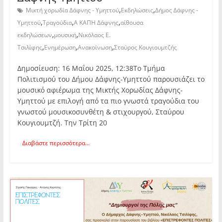
,
,
Μικτή χορωδία Δάφνης - Υμηττού
Εκδηλώσεις
Δήμος Δάφνης -
,
,
,
Υμηττού
Τραγούδια
Α ΚΑΠΗ Δάφνης
αίθουσα
,
,
εκδηλώσεων
μουσική
Νικόλαος Ε.
,
,
,
Τσιλίφης
Ενημέρωση
Ανακοίνωση
Σταύρος Κουγιουμτζής
Δημοσίευση: 16 Μαΐου 2025, 12:38Το Τμήμα
Πολιτισμού του Δήμου Δάφνης-Υμηττού παρουσιάζει το
μουσικό αφιέρωμα της Μικτής Χορωδίας Δάφνης-
Υμηττού με επιλογή από τα πιο γνωστά τραγούδια του
γνωστού μουσικοσυνθέτη & στιχουργού, Σταύρου
Κουγιουμτζή. Την Τρίτη 20
Διαβάστε περισσότερα...