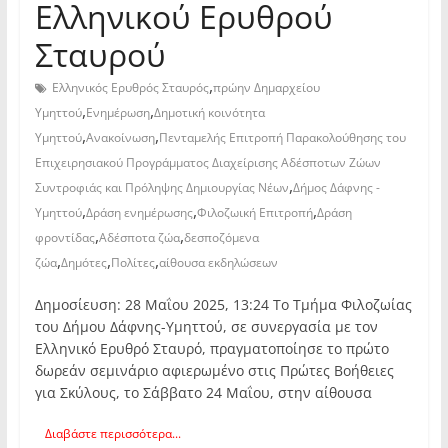
Ελληνικού Ερυθρού
Σταυρού
,
Ελληνικός Ερυθρός Σταυρός
πρώην Δημαρχείου
,
,
Υμηττού
Ενημέρωση
Δημοτική κοινότητα
,
,
Υμηττού
Ανακοίνωση
Πενταμελής Επιτροπή Παρακολούθησης του
Επιχειρησιακού Προγράμματος Διαχείρισης Αδέσποτων Ζώων
,
Συντροφιάς και Πρόληψης Δημιουργίας Νέων
Δήμος Δάφνης -
,
,
,
Υμηττού
Δράση ενημέρωσης
Φιλοζωική Επιτροπή
Δράση
,
,
φροντίδας
Αδέσποτα ζώα
δεσποζόμενα
,
,
,
ζώα
Δημότες
Πολίτες
αίθουσα εκδηλώσεων
Δημοσίευση: 28 Μαΐου 2025, 13:24 Το Τμήμα Φιλοζωίας
του Δήμου Δάφνης-Υμηττού, σε συνεργασία με τον
Ελληνικό Ερυθρό Σταυρό, πραγματοποίησε το πρώτο
δωρεάν σεμινάριο αφιερωμένο στις Πρώτες Βοήθειες
για Σκύλους, το Σάββατο 24 Μαΐου, στην αίθουσα
Διαβάστε περισσότερα...