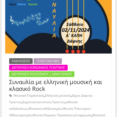
ΕΚΔΗΛΩΣΕΙΣ
ΤΕΛΕΥΤΑΙΑ ΝΕΑ
ΔΙΕΥΘΥΝΣΗ ΚΟΙΝΩΝΙΚΗΣ ΠΟΛΙΤΙΚΗΣ
ΔΙΕΥΘΥΝΣΗ ΠΟΛΙΤΙΣΜΟΥ | ΑΘΛΗΤΙΣΜΟΥ
Συναυλία με ελληνική μουσική και
κλασικό Rock
,
,
Μουσική Παράσταση
Ελληνική μουσική
Δήμος Δάφνης -
,
,
Υμηττού
Δημοτική κοινότητη Υμηττού
αίθουσα
,
,
εκδηλώσεων
Μουσική εκδήλωση
Διεύθυνση Πολιτισμού -
,
,
,
Αθλητισμού
Διεύθυνση Νομικών Προσώπων
Ενημέρωση
Μουσικό