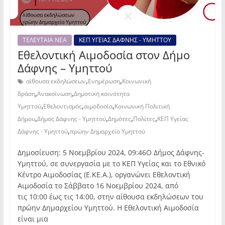
ΤΕΛΕΥΤΑΙΑ ΝΕΑ
ΚΕΠ ΥΓΕΙΑΣ ΔΑΦΝΗΣ - ΥΜΗΤΤΟΥ
Εθελοντική Αιμοδοσία στον Δήμο
Δάφνης – Υμηττού
,
,
αίθουσα εκδηλώσεων
Ενημέρωση
Κοινωνική
,
,
δράση
Ανακοίνωση
Δημοτική κοινότητα
,
,
,
Υμηττού
Εθελοντισμός
αιμοδοσία
Κοινωνική Πολιτική
,
,
,
,
Δήμου
Δήμος Δάφνης - Υμηττού
Δημότες
Πολίτες
ΚΕΠ Υγείας
,
Δάφνης - Υμηττού
πρώην Δημαρχείο Υμηττού
Δημοσίευση: 5 Νοεμβρίου 2024, 09:46Ο Δήμος Δάφνης-
Υμηττού, σε συνεργασία με το ΚΕΠ Υγείας και το Εθνικό
Κέντρο Αιμοδοσίας (Ε.ΚΕ.Α.), οργανώνει Εθελοντική
Αιμοδοσία το Σάββατο 16 Νοεμβρίου 2024, από
τις 10:00 έως τις 14:00, στην αίθουσα εκδηλώσεων του
πρώην Δημαρχείου Υμηττού. Η Εθελοντική Αιμοδοσία
είναι μια