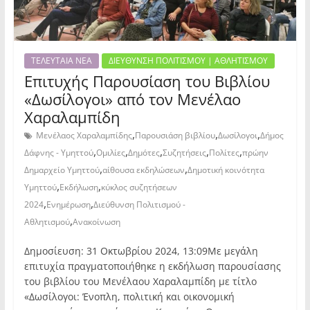
ΤΕΛΕΥΤΑΙΑ ΝΕΑ
ΔΙΕΥΘΥΝΣΗ ΠΟΛΙΤΙΣΜΟΥ | ΑΘΛΗΤΙΣΜΟΥ
Επιτυχής Παρουσίαση του Βιβλίου
«Δωσίλογοι» από τον Μενέλαο
Χαραλαμπίδη
,
,
,
Μενέλαος Χαραλαμπίδης
Παρουσιάση βιβλίου
Δωσίλογοι
Δήμος
,
,
,
,
,
Δάφνης - Υμηττού
Ομιλίες
Δημότες
Συζητήσεις
Πολίτες
πρώην
,
,
Δημαρχείο Υμηττού
αίθουσα εκδηλώσεων
Δημοτική κοινότητα
,
,
Υμηττού
Εκδήλωση
κύκλος συζητήσεων
,
,
2024
Ενημέρωση
Διεύθυνση Πολιτισμού -
,
Αθλητισμού
Ανακοίνωση
Δημοσίευση: 31 Οκτωβρίου 2024, 13:09Με μεγάλη
επιτυχία πραγματοποιήθηκε η εκδήλωση παρουσίασης
του βιβλίου του Μενέλαου Χαραλαμπίδη με τίτλο
«Δωσίλογοι: Ένοπλη, πολιτική και οικονομική