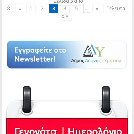
Σελίδα 3 από
8
«
1
2
3
4
5
...
»
Τελευταί
ο »