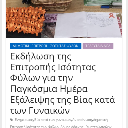
ΔΗΜΟΤΙΚΗ ΕΠΙΤΡΟΠΗ ΙΣΟΤΗΤΑΣ ΦΥΛΩΝ
ΤΕΛΕΥΤΑΙΑ ΝΕΑ
Εκδήλωση της
Επιτροπής Ισότητας
Φύλων για την
Παγκόσμια Ημέρα
Εξάλειψης της Βίας κατά
των Γυναικών
,
,
,
Ενημέρωση
Βία κατά των γυναικών
Ανακοίνωση
Δημοτική
,
,
Επιτροπή Ισότητας των Φύλων
Δήμος Δάφνης - Υμηττού
πρώην