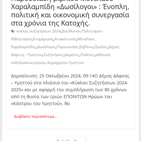
Χαραλαμπίδη «Δωσίλογοι» : Ένοπλη,
πολιτική και οικονομική συνεργασία
στα χρόνια της Κατοχής.
,
κύκλος συζητήσεων 2024
Διεύθυνση Πολιτισμού -
,
,
,
Αθλητισμού
Ενημέρωση
Ανακοίνωση
Μενέλαος
,
,
,
,
Χαραλαμπίδης
Δωσίλογοι
Παρουσιάση βιβλίου
Ομιλίες
Δήμος
,
,
,
,
Δάφνης - Υμηττού
Συζητήσεις
Δημότες
Πολίτες
αίθουσα
,
εκδηλώσεων
πρώην Δημαρχείου Υμηττού
Δημοσίευση: 25 Οκτωβρίου 2024, 09:14Ο Δήμος Δάφνης
– Υμηττού στα πλαίσια του «Κύκλου Συζητήσεων 2024-
2025» και με αφορμή την συμπλήρωση των 80 χρόνων
από τη θυσία των τριών ΕΠΟΝΙΤΩΝ Ηρώων του
«Κάστρου του Υμηττού», θα
Διαβάστε περισσότερα...