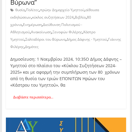
Βύρωνα”
,
,
,
θυσία
Πολίτες
πρώην Δημαρχείο Υμηττού
αίθουσα
,
,
,
εκδηλώσεων
κύκλος συζητήσεων 2024
Βιβλίο
80
,
,
χρόνια
Ενημέρωση
Διεύθυνση Πολιτισμού -
,
,
,
Αθλητισμού
Ανακοίνωση
Ξενοφών Φιλέρης
Κάστρο
,
,
,
Υμηττού
Σαλταδόροι του Βύρωνα
Δήμος Δάφνης - Υμηττού
Γιάννης
,
Φιλέρης
Δημότες
Δημοσίευση: 1 Νοεμβρίου 2024, 10:35Ο Δήμος Δάφνης –
Υμηττού στo πλαίσιo του «Κύκλου Συζητήσεων 2024-
2025» και με αφορμή την συμπλήρωση των 80 χρόνων
από τη θυσία των τριών ΕΠΟΝΙΤΩΝ Ηρώων του
«Κάστρου του Υμηττού», θα
Διαβάστε περισσότερα...