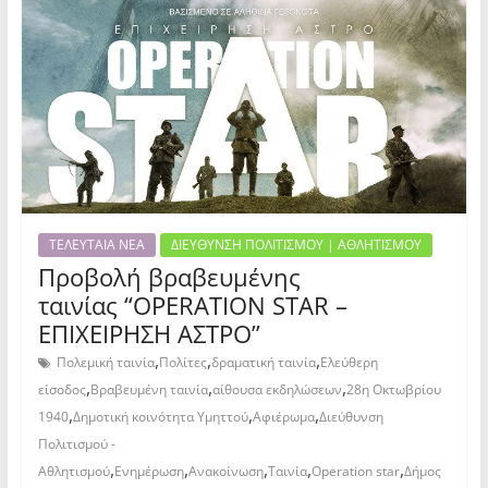
ΤΕΛΕΥΤΑΙΑ ΝΕΑ
ΔΙΕΥΘΥΝΣΗ ΠΟΛΙΤΙΣΜΟΥ | ΑΘΛΗΤΙΣΜΟΥ
Προβολή βραβευμένης
ταινίας “OPERATION STAR –
ΕΠΙΧΕΙΡΗΣΗ ΑΣΤΡΟ”
,
,
,
Πολεμική ταινία
Πολίτες
δραματική ταινία
Ελεύθερη
,
,
,
είσοδος
Βραβευμένη ταινία
αίθουσα εκδηλώσεων
28η Οκτωβρίου
,
,
,
1940
Δημοτική κοινότητα Υμηττού
Αφιέρωμα
Διεύθυνση
Πολιτισμού -
,
,
,
,
,
Αθλητισμού
Ενημέρωση
Ανακοίνωση
Ταινία
Operation star
Δήμος