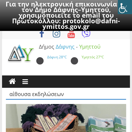
Για την ηλεκτρονική επικοινωνία με
τον Δήμο Δάφνης–Υμηττού,
χρησιμοποιείτε το email του
Πρωτοκόλλου:
protokolo@dafni-
Skip
Πέμπτη, 6 Αυγούστου 2026
ymittos.gov.gr
to
content
Δήμος
Δάφνης
-
Υμηττού
Δάφνη
28°C
Υμηττός
27°C
αίθουσα εκδηλώσεων