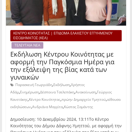
ΚΕΝΤΡΟ ΚΟΙΝΟΤΗΤΑΣ | ΕΠΙΔΟΜΑ ΕΛΑΧΙΣΤΟΥ ΕΓΓΥΗΜΕΝΟΥ
ΕΙΣΟΔΗΜΑΤΟΣ (ΚΕΑ)
ΤΕΛΕΥΤΑΙΑ ΝΕΑ
Εκδήλωση Κέντρου Κοινότητας με
αφορμή την Παγκόσμια Ημέρα για
την εξάλειψη της βίας κατά των
γυναικών
,
,
Παρασκευή Γεωργιάδη
Εκδήλωση
Χρήστος
,
,
,
,
Αδάμ
Ενημέρωση
Δέσποινα Τσελεπάκη
Ανακοίνωση
Γεώργιος
,
,
,
Κανετάκης
Κέντρο Κοινότητας
πρώην Δημαρχείο Υμηττού
αίθουσα
,
,
εκδηλώσεων
Ανδριάνα Μαγγίτα
Κώστας Σαμάντης
Δημοσίευση: 10 Δεκεμβρίου 2024, 13:11Το Κέντρο
Κοινότητας του Δήμου Δάφνης-Υμηττού, με αφορμή την