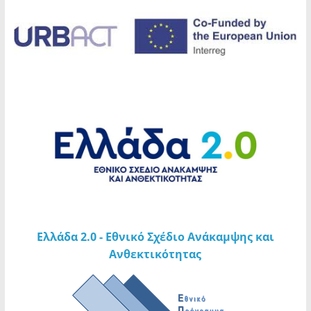
και τους εθελοντές
Αποτελέσματα της ΣΟΧ 1/2026 Ανακοίνωσης
Ανακοίνωση | Αποκαταστάθηκε η λειτουργία
του οδοφωτισμού στις οδούς Λάμπρου
Κατσώνη, Ναυάρχου Βότση, Πλούτωνος,
Αριστοτέλους, καθώς και σε τμήμα της οδού
Κυμοθόης
ΠΡΟΚΗΡΥΞΕΙΣ ΚΥΛΙΚΕΙΩΝ
Ελλάδα 2.0 - Εθνικό Σχέδιο Ανάκαμψης και
Ανθεκτικότητας
Δευτέρα 03.08.2026 | Εφαρμογή μέτρου