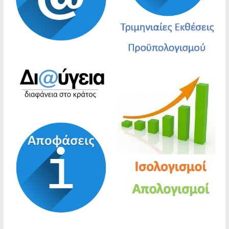
προληπτικής απαγόρευσης διέλευσης,
παραμονής και κυκλοφορίας σε δασικές
εκτάσεις, πάρκα και άλση
ΑΝΑΚΟΙΝΩΣΗ ΓΙΑ ΤΗ ΣΥΝΑΨΗ ΣΥΜΒΑΣΗΣ
ΕΡΓΑΣΙΑΣ ΟΡΙΣΜΕΝΟΥ ΧΡΟΝΟΥ ΠΕΝΤΑΜΗΝΗΣ
ΔΙΑΡΚΕΙΑΣ ΓΙΑ ΤΗΝ ΑΝΤΙΜΕΤΏΠΙΣΗ
ΚΑΤΕΠΕΙΓΟΥΣΏΝ ΠΡΟΣΚΑΙΡΏΝ ΑΝΑΓΚΏΝ
ΠΥΡΑΣΦΑΛΕΙΑΣ
“Ανακοίνωση πρόσληψης προσωπικού με
σύμβαση εργασίας ιδιωτικού δικαίου