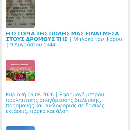
𝝜 𝝞𝝨𝝩𝝤𝝦𝝞𝝖 𝝩𝝜𝝨 𝝥𝝤𝝠𝝜𝝨 𝝡𝝖𝝨 𝝚𝝞𝝢𝝖𝝞 𝝡𝝚𝝨𝝖
𝝨𝝩𝝤𝝪𝝨 𝝙𝝦𝝤𝝡𝝤𝝪𝝨 𝝩𝝜𝝨 | Μπλόκο του Φάρου
| 9 Αυγούστου 1944
Κυριακή 09.08.2026 | Εφαρμογή μέτρου
προληπτικής απαγόρευσης διέλευσης,
παραμονής και κυκλοφορίας σε δασικές
εκτάσεις, πάρκα και άλση