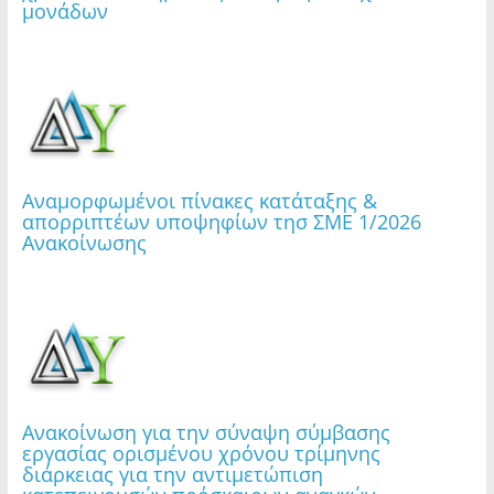
μονάδων
εισιτηρίων Φεστιβάλ «Στη Σκιά των Βράχων
2026»
Αναμορφωμένοι πίνακες κατάταξης &
απορριπτέων υποψηφίων τησ ΣΜΕ 1/2026
Τετάρτη 05.08.2026 | Εφαρμογή μέτρου
Ανακοίνωσης
προληπτικής απαγόρευσης διέλευσης,
παραμονής και κυκλοφορίας σε δασικές
εκτάσεις, πάρκα και άλση
Ανακοίνωση για την σύναψη σύμβασης
εργασίας ορισμένου χρόνου τρίμηνης
διάρκειας για την αντιμετώπιση
Τρίτη 04.08.2026 | Εφαρμογή μέτρου