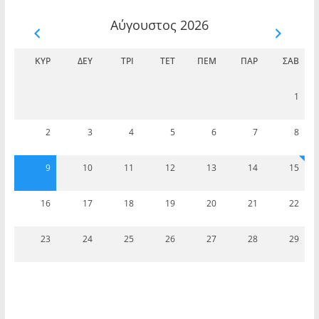
των κυλικείων και του περιβάλλοντος χώρου
του Θεάτρου Βράχων
Αύγουστος 2026
ΚΥΡ
ΔΕΥ
ΤΡΊ
ΤΕΤ
ΠΈΜ
ΠΑΡ
ΣΆΒ
1
2
3
4
5
6
7
8
“Αποτελέσματα της ΣΟΧ 2/2025 | Ανακοίνωσης
πρόσληψης προσωπικού ορισμένου χρόνου”.
9
10
11
12
13
14
15
16
17
18
19
20
21
22
23
24
25
26
27
28
29