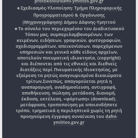
protokolo@dafni-ymittos.gov.gr
🔹Σχεδιασμός-Υλοποίηση:
Τμήμα Πληροφορικής
Προγραμματισμού & Οργάνωσης
(Μηχανογράφηση)
Δήμου Δάφνης-Υμηττού
🔸Το σύνολο του περιεχομένου του Διαδικτυακού
Τόπου μας, συμπεριλαμβανομένων, των
κειμένων, ειδήσεων, γραφικών, φωτογραφιών,
σχεδιαγραμμάτων, απεικονίσεων, παρεχόμενων
υπηρεσιών και γενικά κάθε είδους αρχείων,
αποτελούν πνευματική ιδιοκτησία, (copyright)
και διέπονται από τις εθνικές και διεθνείς
διατάξεις περί Πνευματικής Ιδιοκτησίας, με
εξαίρεση τα ρητώς αναγνωρισμένα δικαιώματα
τρίτων.
Συνεπώς, απαγορεύεται ρητά η
αναπαραγωγή, αναδημοσίευση, αντιγραφή,
αποθήκευση, πώληση, μετάδοση, διανομή,
έκδοση, εκτέλεση, «φόρτωση» (download),
μετάφραση, τροποποίηση με οποιονδήποτε
τρόπο, τμηματικά η περιληπτικά χωρίς τη ρητή
προηγούμενη έγγραφη συναίνεση του
dafni-
ymittos.gov.gr