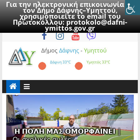
Για την ηλεκτρονική επικοινωνία με
τον Δήμο Δάφνης–Υμηττού,
χρησιμοποιείτε το email του
Πρωτοκόλλου:
protokolo@dafni-
Skip
Κυριακή, 9 Αυγούστου 2026
ymittos.gov.gr
to
content
Δήμος
Δάφνης
-
Υμηττού
Δάφνη
33°C
Υμηττός
33°C
𝝡𝝤𝝦𝝫𝝖𝝞𝝢𝝚𝝞 |
ές