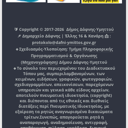
🔰 Copyright © 2017-2026
Δήμος Δάφνης-Υμηττού
📌 Δημαρχείο Δάφνης | Έλλης 16 & Κανάρη 📩 :
protokolo@dafni-ymittos.gov.gr
🔹Σχεδιασμός-Υλοποίηση:
Τμήμα Πληροφορικής
Προγραμματισμού & Οργάνωσης
(Μηχανογράφηση)
Δήμου Δάφνης-Υμηττού
🔸Το σύνολο του περιεχομένου του Διαδικτυακού
Τόπου μας, συμπεριλαμβανομένων, των
κειμένων, ειδήσεων, γραφικών, φωτογραφιών,
σχεδιαγραμμάτων, απεικονίσεων, παρεχόμενων
υπηρεσιών και γενικά κάθε είδους αρχείων,
αποτελούν πνευματική ιδιοκτησία, (copyright)
και διέπονται από τις εθνικές και διεθνείς
διατάξεις περί Πνευματικής Ιδιοκτησίας, με
εξαίρεση τα ρητώς αναγνωρισμένα δικαιώματα
τρίτων.
Συνεπώς, απαγορεύεται ρητά η
αναπαραγωγή, αναδημοσίευση, αντιγραφή,
αποθήκευση, πώληση, μετάδοση, διανομή,