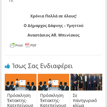
19.
Χρόνια Πολλά σε όλους!
Ο Δήμαρχος Δάφνης – Υμηττού
Αναστάσιος Αθ. Μπινίσκος
Ίσως Σας Ενδιαφέρει
Πρόσκληση
Πρόσκληση
Σε
Έκτακτης-
Έκτακτης-
πανηγυρικό
Κατεπείγουσ
Κατεπείγουσ
κλίμα