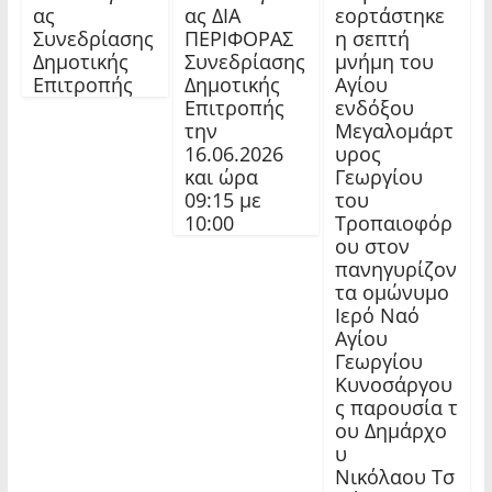
ας
ας ΔΙΑ
εορτάστηκε
Συνεδρίασης
ΠΕΡΙΦΟΡΑΣ
η σεπτή
Δημοτικής
Συνεδρίασης
μνήμη του
Επιτροπής
Δημοτικής
Αγίου
Επιτροπής
ενδόξου
την
Μεγαλομάρτ
16.06.2026
υρος
και ώρα
Γεωργίου
09:15 με
του
10:00
Τροπαιοφόρ
ου στον
πανηγυρίζον
τα ομώνυμο
Ιερό Ναό
Αγίου
Γεωργίου
Κυνοσάργου
ς παρουσία τ
ου Δημάρχο
υ
Νικόλαου Τσ