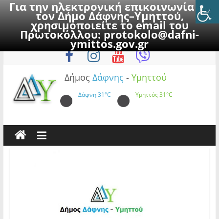
Για την ηλεκτρονική επικοινωνία με
τον Δήμο Δάφνης–Υμηττού,
χρησιμοποιείτε το email του
Πρωτοκόλλου:
protokolo@dafni-
Skip
Σάββατο, 8 Αυγούστου 2026
ymittos.gov.gr
to
content
Δήμος
Δάφνης
-
Υμηττού
Δάφνη
31°C
Υμηττός
31°C