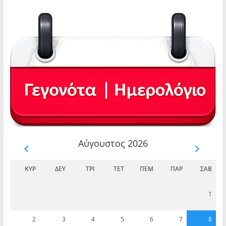
Αύγουστος 2026
ΚΥΡ
ΔΕΥ
ΤΡΊ
ΤΕΤ
ΠΈΜ
ΠΑΡ
ΣΆΒ
1
2
3
4
5
6
7
8