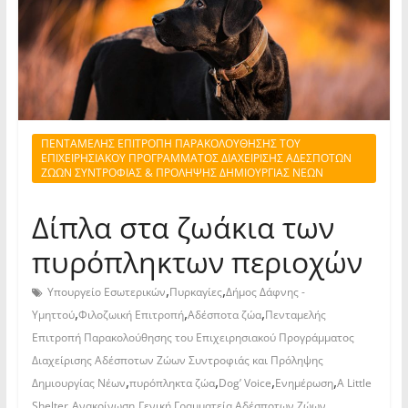
ΠΕΝΤΑΜΕΛΗΣ ΕΠΙΤΡΟΠΗ ΠΑΡΑΚΟΛΟΥΘΗΣΗΣ ΤΟΥ
ΕΠΙΧΕΙΡΗΣΙΑΚΟΥ ΠΡΟΓΡΑΜΜΑΤΟΣ ΔΙΑΧΕΙΡΙΣΗΣ ΑΔΕΣΠΟΤΩΝ
ΖΩΩΝ ΣΥΝΤΡΟΦΙΑΣ & ΠΡΟΛΗΨΗΣ ΔΗΜΙΟΥΡΓΙΑΣ ΝΕΩΝ
Δίπλα στα ζωάκια των
πυρόπληκτων περιοχών
,
,
Υπουργείο Εσωτερικών
Πυρκαγίες
Δήμος Δάφνης -
,
,
,
Υμηττού
Φιλοζωική Επιτροπή
Αδέσποτα ζώα
Πενταμελής
Επιτροπή Παρακολούθησης του Επιχειρησιακού Προγράμματος
Διαχείρισης Αδέσποτων Ζώων Συντροφιάς και Πρόληψης
,
,
,
,
Δημιουργίας Νέων
πυρόπληκτα ζώα
Dog’ Voice
Ενημέρωση
A Little
,
,
Shelter
Ανακοίνωση
Γενική Γραμματεία Αδέσποτων Ζώων