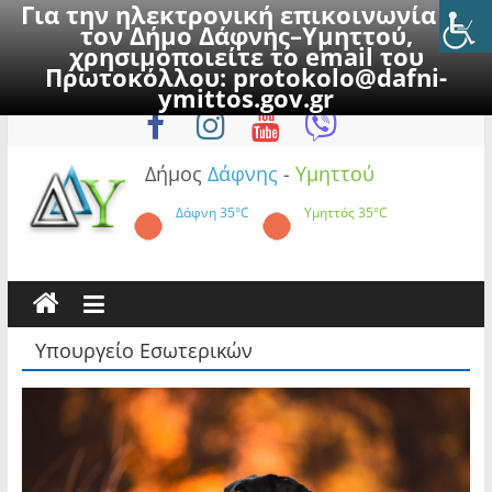
Για την ηλεκτρονική επικοινωνία με
τον Δήμο Δάφνης–Υμηττού,
χρησιμοποιείτε το email του
Πρωτοκόλλου:
protokolo@dafni-
Skip
Σάββατο, 8 Αυγούστου 2026
ymittos.gov.gr
to
content
Δήμος
Δάφνης
-
Υμηττού
Δάφνη
35°C
Υμηττός
35°C
Υπουργείο Εσωτερικών