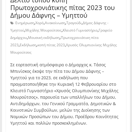
Πρωτοχρονιάτικης πίτας 2023 του
Δήμου Δάφνης – Υμηττού
,
,
,
,
Ενημέρωση
Χορό
Ανακοίνωση
Τραγούδι
Δήμος Δάφνης -
,
,
,
Υμηττού
Μιχάλης Μουρούτσος
Κλειστό Γυμναστήριο
Γραφείο
,
,
Δημάρχου
Μουσική εκδήλωση
Πρωτοχρονιάτικη πίτα
,
,
,
2023
Εκδήλωση
κοπή πίτας 2023
Χρυσός Ολυμπιονίκης Μιχάλης
Μουρούτσος
Σε εορταστική ατμόσφαιρα ο Δήμαρχος κ. Τάσος
Μπινίσκος έκοψε την πίτα του Δήμου Δάφνης –
Υμηττού για το 2023, σε εκδήλωση που
πραγματοποιήθηκε την Κυριακή 12 Φεβρουαρίου στο
Κλειστό Γυμναστήριο «Χρυσός Ολυμπιονίκης Μιχάλης
Μουρούτσος», παρουσία των υπαλλήλων του Δήμου,
Αντιδημάρχων, του Γενικού Γραμματέα, Δημοτικών &
Κοινοτικών Συμβούλων, μελών της Διοίκησης των
Νομικών Προσώπων του Δήμου, Προέδρου Κοινότητας
Υμηττού και πολλών προσκεκλημένων.