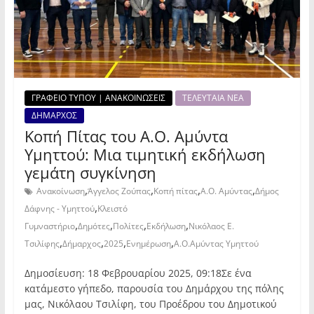
ΓΡΑΦΕΙΟ ΤΥΠΟΥ | ΑΝΑΚΟΙΝΩΣΕΙΣ
ΤΕΛΕΥΤΑΙΑ ΝΕΑ
ΔΗΜΑΡΧΟΣ
Κοπή Πίτας του Α.Ο. Αμύντα
Υμηττού: Μια τιμητική εκδήλωση
γεμάτη συγκίνηση
,
,
,
,
Ανακοίνωση
Άγγελος Ζούπας
Κοπή πίτας
Α.Ο. Αμύντας
Δήμος
,
Δάφνης - Υμηττού
Κλειστό
,
,
,
,
Γυμναστήριο
Δημότες
Πολίτες
Εκδήλωση
Νικόλαος Ε.
,
,
,
,
Τσιλίφης
Δήμαρχος
2025
Ενημέρωση
Α.Ο.Αμύντας Υμηττού
Δημοσίευση: 18 Φεβρουαρίου 2025, 09:18Σε ένα
κατάμεστο γήπεδο, παρουσία του Δημάρχου της πόλης
μας, Νικόλαου Τσιλίφη, του Προέδρου του Δημοτικού