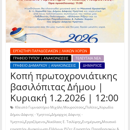
ΕΡΓΑΣΤΗΡΙ ΠΑΡΑΔΟΣΙΑΚΩΝ | ΛΑΙΚΩΝ ΧΟΡΩΝ
ΓΡΑΦΕΙΟ ΤΥΠΟΥ | ΑΝΑΚΟΙΝΩΣΕΙΣ
ΤΕΛΕΥΤΑΙΑ ΝΕΑ
ΓΡΑΦΕΙΟ ΔΗΜΑΡΧΟΥ | ΑΝΑΚΟΙΝΩΣΕΙΣ
ΔΗΜΑΡΧΟΣ
Κοπή πρωτοχρονιάτικης
βασιλόπιτας Δήμου |
Κυριακή 1.2.2026 | 12:00
,
,
Κλειστό Γυμναστήριο Μιχάλη Μουρούτσος
Πολίτες
Χορωδία
,
Δήμου Δάφνης - Υμηττού
Δήμαρχος Δάφνης -
,
,
,
,
Υμηττού
Εργαζόμενοι
Νικόλαος Ε. Τσιλίφης
Ενημέρωση
Μουσικό
,
,
,
εργαστήρι
Ανακοίνωση
Ελλήνων Ρίζες
Εργαστήρι Παραδοσιακών &