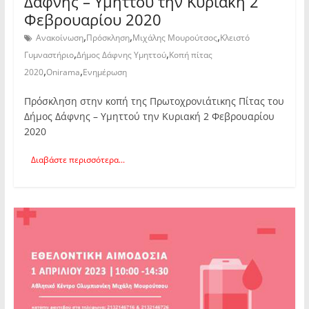
Δάφνης – Υμηττού την Κυριακή 2
Φεβρουαρίου 2020
,
,
,
Ανακοίνωση
Πρόσκληση
Μιχάλης Μουρούτσος
Κλειστό
,
,
Γυμναστήριο
Δήμος Δάφνης Υμηττού
Κοπή πίτας
,
,
2020
Onirama
Ενημέρωση
Πρόσκληση στην κοπή της Πρωτοχρονιάτικης Πίτας του
Δήμος Δάφνης – Υμηττού την Κυριακή 2 Φεβρουαρίου
2020
Διαβάστε περισσότερα...