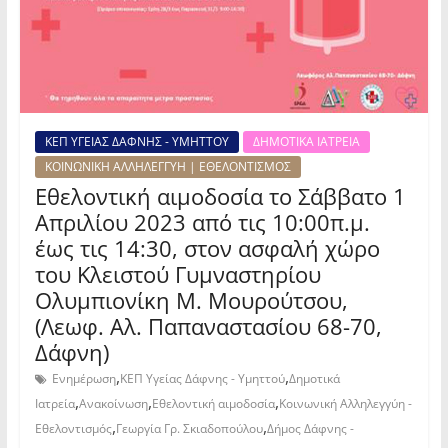
ΚΕΠ ΥΓΕΙΑΣ ΔΑΦΝΗΣ - ΥΜΗΤΤΟΥ
ΔΗΜΟΤΙΚΑ ΙΑΤΡΕΙΑ
ΚΟΙΝΩΝΙΚΗ ΑΛΛΗΛΕΓΓΥΗ | ΕΘΕΛΟΝΤΙΣΜΟΣ
Εθελοντική αιμοδοσία το Σάββατο 1
Απριλίου 2023 από τις 10:00π.μ.
έως τις 14:30, στον ασφαλή χώρο
του Κλειστού Γυμναστηρίου
Ολυμπιονίκη Μ. Μουρούτσου,
(Λεωφ. Αλ. Παπαναστασίου 68-70,
Δάφνη)
,
,
Ενημέρωση
ΚΕΠ Υγείας Δάφνης - Υμηττού
Δημοτικά
,
,
,
Ιατρεία
Ανακοίνωση
Εθελοντική αιμοδοσία
Κοινωνική Αλληλεγγύη -
,
,
Εθελοντισμός
Γεωργία Γρ. Σκιαδοπούλου
Δήμος Δάφνης -