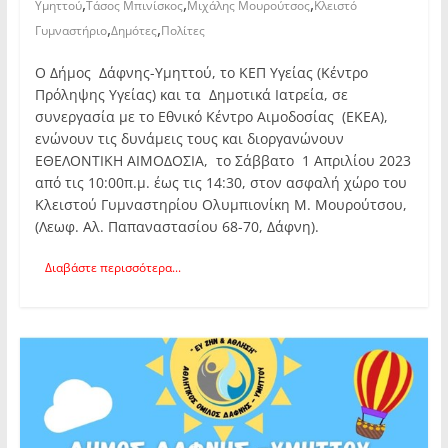
,
,
,
Υμηττού
Τάσος Μπινίσκος
Μιχάλης Μουρούτσος
Κλειστό
,
,
Γυμναστήριο
Δημότες
Πολίτες
Ο Δήμος Δάφνης-Υμηττού, το ΚΕΠ Υγείας (Κέντρο
Πρόληψης Υγείας) και τα Δημοτικά Ιατρεία, σε
συνεργασία με το Εθνικό Κέντρο Αιμοδοσίας (ΕΚΕΑ),
ενώνουν τις δυνάμεις τους και διοργανώνουν
ΕΘΕΛΟΝΤΙΚΗ ΑΙΜΟΔΟΣΙΑ, το Σάββατο 1 Απριλίου 2023
από τις 10:00π.μ. έως τις 14:30, στον ασφαλή χώρο του
Κλειστού Γυμναστηρίου Ολυμπιονίκη Μ. Μουρούτσου,
(Λεωφ. Αλ. Παπαναστασίου 68-70, Δάφνη).
Διαβάστε περισσότερα...