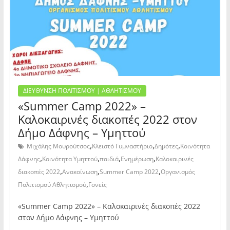
ΔΙΕΥΘΥΝΣΗ ΠΟΛΙΤΙΣΜΟΥ | ΑΘΛΗΤΙΣΜΟΥ
«Summer Camp 2022» –
Καλοκαιρινές διακοπές 2022 στον
Δήμο Δάφνης – Υμηττού
,
,
,
Μιχάλης Μουρούτσος
Κλειστό Γυμναστήριο
Δημότες
Κοινότητα
,
,
,
,
Δάφνης
Κοινότητα Υμηττού
παιδιά
Ενημέρωση
Καλοκαιρινές
,
,
,
διακοπές 2022
Ανακοίνωση
Summer Camp 2022
Οργανισμός
,
Πολιτισμού Αθλητισμού
Γονείς
«Summer Camp 2022» – Καλοκαιρινές διακοπές 2022
στον Δήμο Δάφνης – Υμηττού