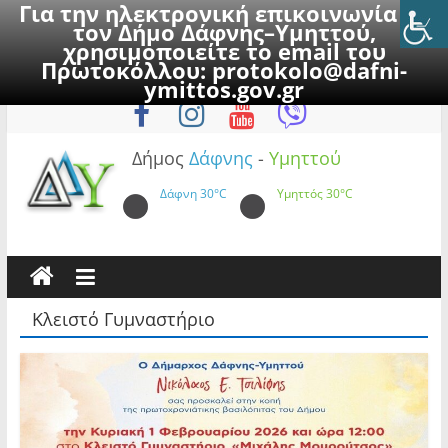
Για την ηλεκτρονική επικοινωνία με
τον Δήμο Δάφνης–Υμηττού,
χρησιμοποιείτε το email του
Πρωτοκόλλου:
protokolo@dafni-
Skip
Πέμπτη, 6 Αυγούστου 2026
ymittos.gov.gr
to
content
Δήμος
Δάφνης
-
Υμηττού
Δάφνη
30°C
Υμηττός
30°C
Κλειστό Γυμναστήριο