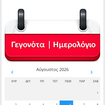
Αύγουστος 2026
ΚΥΡ
ΔΕΥ
ΤΡΊ
ΤΕΤ
ΠΈΜ
ΠΑΡ
ΣΆΒ
1
2
3
4
5
6
7
8