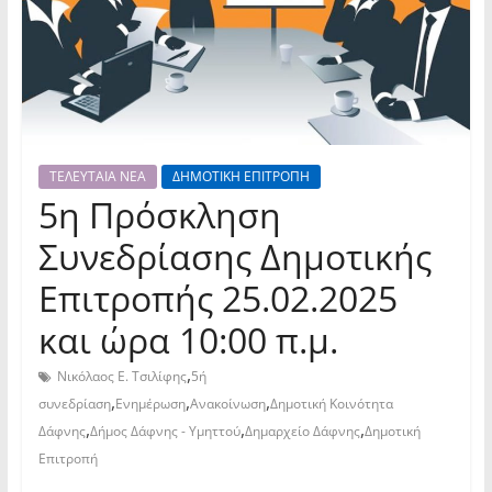
ΤΕΛΕΥΤΑΙΑ ΝΕΑ
ΔΗΜΟΤΙΚΗ ΕΠΙΤΡΟΠΗ
5η Πρόσκληση
Συνεδρίασης Δημοτικής
Επιτροπής 25.02.2025
και ώρα 10:00 π.μ.
,
Νικόλαος Ε. Τσιλίφης
5ή
,
,
,
συνεδρίαση
Ενημέρωση
Ανακοίνωση
Δημοτική Κοινότητα
,
,
,
Δάφνης
Δήμος Δάφνης - Υμηττού
Δημαρχείο Δάφνης
Δημοτική
Επιτροπή