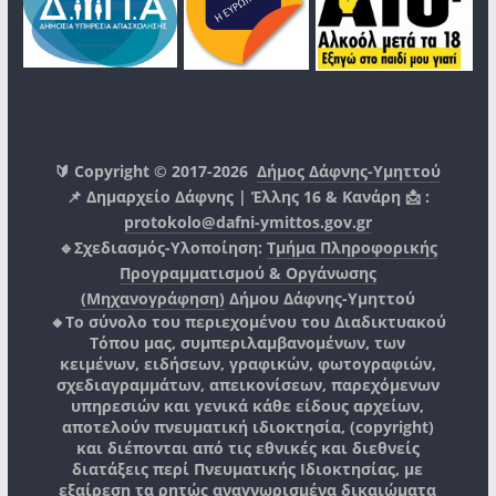
🔰 Copyright © 2017-2026
Δήμος Δάφνης-Υμηττού
📌 Δημαρχείο Δάφνης | Έλλης 16 & Κανάρη 📩 :
protokolo@dafni-ymittos.gov.gr
🔹Σχεδιασμός-Υλοποίηση:
Τμήμα Πληροφορικής
Προγραμματισμού & Οργάνωσης
(Μηχανογράφηση)
Δήμου Δάφνης-Υμηττού
🔸Το σύνολο του περιεχομένου του Διαδικτυακού
Τόπου μας, συμπεριλαμβανομένων, των
κειμένων, ειδήσεων, γραφικών, φωτογραφιών,
σχεδιαγραμμάτων, απεικονίσεων, παρεχόμενων
υπηρεσιών και γενικά κάθε είδους αρχείων,
αποτελούν πνευματική ιδιοκτησία, (copyright)
και διέπονται από τις εθνικές και διεθνείς
διατάξεις περί Πνευματικής Ιδιοκτησίας, με
εξαίρεση τα ρητώς αναγνωρισμένα δικαιώματα