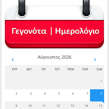
Αύγουστος 2026
ΚΥΡ
ΔΕΥ
ΤΡΊ
ΤΕΤ
ΠΈΜ
ΠΑΡ
ΣΆΒ
1
2
3
4
5
6
7
8
9
10
11
12
13
14
15