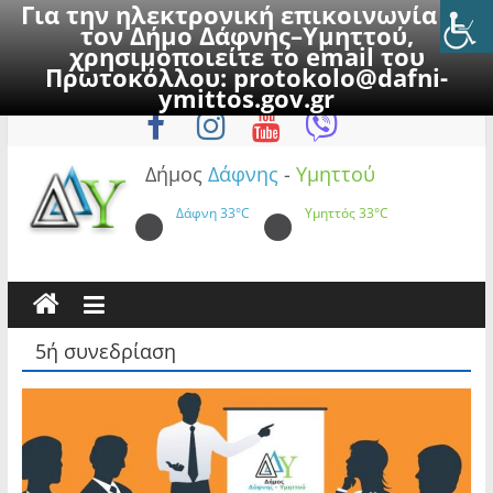
Για την ηλεκτρονική επικοινωνία με
τον Δήμο Δάφνης–Υμηττού,
χρησιμοποιείτε το email του
Πρωτοκόλλου:
protokolo@dafni-
Skip
Σάββατο, 8 Αυγούστου 2026
ymittos.gov.gr
to
content
Δήμος
Δάφνης
-
Υμηττού
Δάφνη
33°C
Υμηττός
33°C
5ή συνεδρίαση