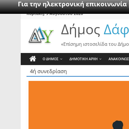
Για την ηλεκτρονική επικοινωνία
Skip
Κυριακή, 9 Αυγούστου 2026
to
Δήμος
Δάφ
content
«Επίσημη ιστοσελίδα του Δήμο
Ο ΔΗΜΟΣ
ΔΗΜΟΤΙΚΗ ΑΡΧΗ
ΑΝΑΚΟΙΝΩΣ
4ή συνεδρίαση