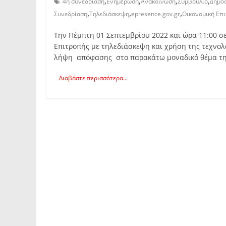
,
,
,
,
4ή συνεδρίαση
Ενημέρωση
Ανακοίνωση
Συμβούλιο
Δήμος
,
,
,
Συνεδρίαση
Τηλεδιάσκεψη
epresence.gov.gr
Οικονομική Επ
Την Πέμπτη 01 Σεπτεμβρίου 2022 και ώρα 11:00 
Επιτροπής με τηλεδιάσκεψη και χρήση της τεχνολο
λήψη απόφασης στο παρακάτω μοναδικό θέμα της
Διαβάστε περισσότερα...