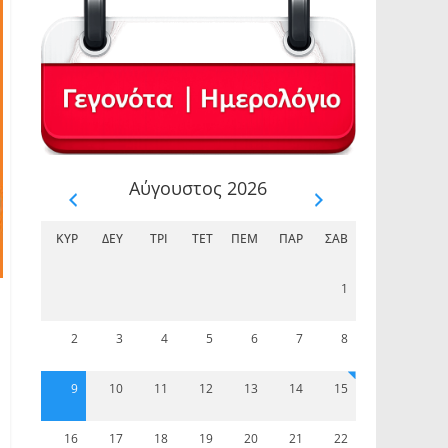
Αύγουστος 2026
ΚΥΡ
ΔΕΥ
ΤΡΊ
ΤΕΤ
ΠΈΜ
ΠΑΡ
ΣΆΒ
1
2
3
4
5
6
7
8
9
10
11
12
13
14
15
16
17
18
19
20
21
22