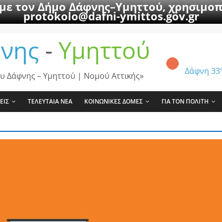
 με τον Δήμο Δάφνης–Υμηττού, χρησιμοπ
protokolo@dafni-ymittos.gov.gr
νης
-
Υμηττού
Δάφνη
33
υ Δάφνης – Υμηττού | Νομού Αττικής»
ΕΙΣ
ΤΕΛΕΥΤΑΙΑ ΝΕΑ
ΚΟΙΝΩΝΙΚΕΣ ΔΟΜΕΣ
ΓΙΑ ΤΟΝ ΠΟΛΙΤΗ