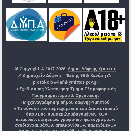
🔰 Copyright © 2017-2026
Δήμος Δάφνης-Υμηττού
📌 Δημαρχείο Δάφνης | Έλλης 16 & Κανάρη 📩 :
protokolo@dafni-ymittos.gov.gr
🔹Σχεδιασμός-Υλοποίηση:
Τμήμα Πληροφορικής
Προγραμματισμού & Οργάνωσης
(Μηχανογράφηση)
Δήμου Δάφνης-Υμηττού
🔸Το σύνολο του περιεχομένου του Διαδικτυακού
Τόπου μας, συμπεριλαμβανομένων, των
κειμένων, ειδήσεων, γραφικών, φωτογραφιών,
σχεδιαγραμμάτων, απεικονίσεων, παρεχόμενων
υπηρεσιών και γενικά κάθε είδους αρχείων,