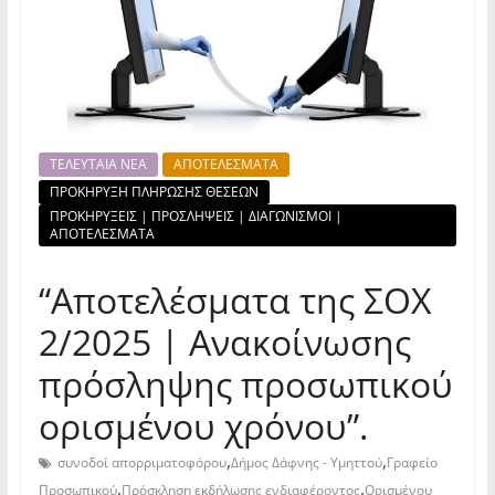
ΤΕΛΕΥΤΑΙΑ ΝΕΑ
ΑΠΟΤΕΛΕΣΜΑΤΑ
ΠΡΟΚΗΡΥΞΗ ΠΛΗΡΩΣΗΣ ΘΕΣΕΩΝ
ΠΡΟΚΗΡΥΞΕΙΣ | ΠΡΟΣΛΗΨΕΙΣ | ΔΙΑΓΩΝΙΣΜΟΙ |
ΑΠΟΤΕΛΕΣΜΑΤΑ
“Αποτελέσματα της ΣΟΧ
2/2025 | Ανακοίνωσης
πρόσληψης προσωπικού
ορισμένου χρόνου”.
,
,
συνοδοί απορριματοφόρου
Δήμος Δάφνης - Υμηττού
Γραφείο
,
,
Προσωπικού
Πρόσκληση εκδήλωσης ενδιαφέροντος
Ορισμένου