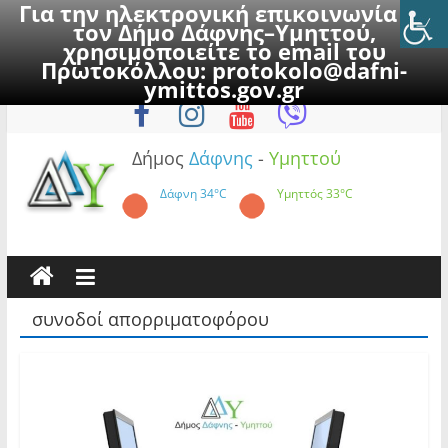
Για την ηλεκτρονική επικοινωνία με
τον Δήμο Δάφνης–Υμηττού,
χρησιμοποιείτε το email του
Πρωτοκόλλου:
protokolo@dafni-
Skip
Κυριακή, 9 Αυγούστου 2026
ymittos.gov.gr
to
content
Δήμος
Δάφνης
-
Υμηττού
Δάφνη
34°C
Υμηττός
33°C
συνοδοί απορριματοφόρου