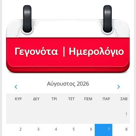
Αύγουστος 2026
ΚΥΡ
ΔΕΥ
ΤΡΊ
ΤΕΤ
ΠΈΜ
ΠΑΡ
ΣΆΒ
1
2
3
4
5
6
7
8