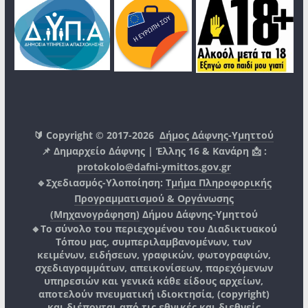
🔰 Copyright © 2017-2026
Δήμος Δάφνης-Υμηττού
📌 Δημαρχείο Δάφνης | Έλλης 16 & Κανάρη 📩 :
protokolo@dafni-ymittos.gov.gr
🔹Σχεδιασμός-Υλοποίηση:
Τμήμα Πληροφορικής
Προγραμματισμού & Οργάνωσης
(Μηχανογράφηση)
Δήμου Δάφνης-Υμηττού
🔸Το σύνολο του περιεχομένου του Διαδικτυακού
Τόπου μας, συμπεριλαμβανομένων, των
κειμένων, ειδήσεων, γραφικών, φωτογραφιών,
σχεδιαγραμμάτων, απεικονίσεων, παρεχόμενων
υπηρεσιών και γενικά κάθε είδους αρχείων,
αποτελούν πνευματική ιδιοκτησία, (copyright)
και διέπονται από τις εθνικές και διεθνείς