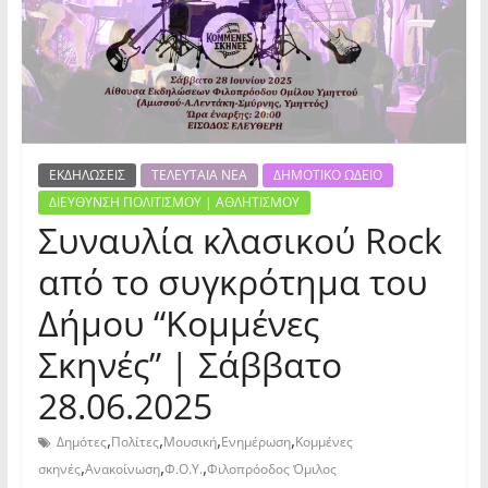
ΕΚΔΗΛΩΣΕΙΣ
ΤΕΛΕΥΤΑΙΑ ΝΕΑ
ΔΗΜΟΤΙΚΟ ΩΔΕΙΟ
ΔΙΕΥΘΥΝΣΗ ΠΟΛΙΤΙΣΜΟΥ | ΑΘΛΗΤΙΣΜΟΥ
Συναυλία κλασικού Rock
από το συγκρότημα του
Δήμου “Κομμένες
Σκηνές” | Σάββατο
28.06.2025
,
,
,
,
Δημότες
Πολίτες
Μουσική
Ενημέρωση
Κομμένες
,
,
,
σκηνές
Ανακοίνωση
Φ.Ο.Υ.
Φιλοπρόοδος Όμιλος