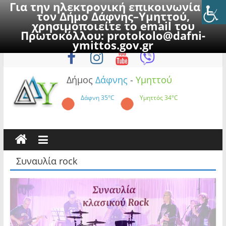
Για την ηλεκτρονική επικοινωνία με
τον Δήμο Δάφνης–Υμηττού,
χρησιμοποιείτε το email του
Πρωτοκόλλου:
protokolo@dafni-
Skip
Παρασκευή, 7 Αυγούστου 2026
ymittos.gov.gr
to
content
Δήμος
Δάφνης
-
Υμηττού
Δάφνη
35°C
Υμηττός
34°C
Συναυλία rock