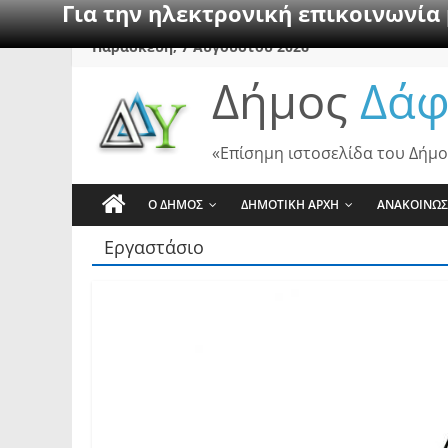
Για την ηλεκτρονική επικοινωνία
Skip
Παρασκευή, 7 Αυγούστου 2026
to
Δήμος
Δάφ
content
«Επίσημη ιστοσελίδα του Δήμο
Ο ΔΗΜΟΣ
ΔΗΜΟΤΙΚΗ ΑΡΧΗ
ΑΝΑΚΟΙΝΩΣ
Εργαστάσιο