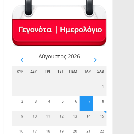
Αύγουστος 2026
ΚΥΡ
ΔΕΥ
ΤΡΊ
ΤΕΤ
ΠΈΜ
ΠΑΡ
ΣΆΒ
1
2
3
4
5
6
7
8
9
10
11
12
13
14
15
16
17
18
19
20
21
22