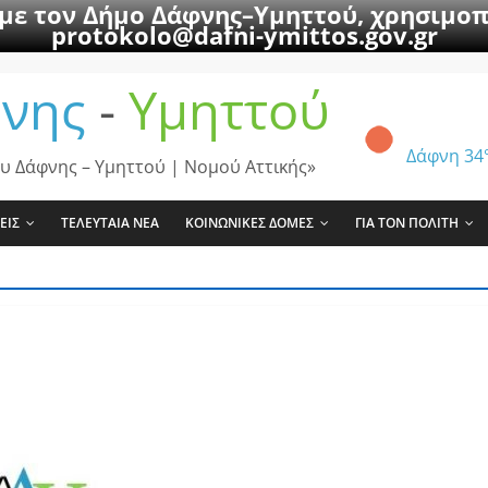
 με τον Δήμο Δάφνης–Υμηττού, χρησιμοπ
protokolo@dafni-ymittos.gov.gr
νης
-
Υμηττού
Δάφνη
34
υ Δάφνης – Υμηττού | Νομού Αττικής»
ΕΙΣ
ΤΕΛΕΥΤΑΙΑ ΝΕΑ
ΚΟΙΝΩΝΙΚΕΣ ΔΟΜΕΣ
ΓΙΑ ΤΟΝ ΠΟΛΙΤΗ