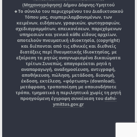
(Μηχανογράφηση)
Δήμου Δάφνης-Υμηττού
🔸Το σύνολο του περιεχομένου του Διαδικτυακού
Τόπου μας, συμπεριλαμβανομένων, των
κειμένων, ειδήσεων, γραφικών, φωτογραφιών,
σχεδιαγραμμάτων, απεικονίσεων, παρεχόμενων
υπηρεσιών και γενικά κάθε είδους αρχείων,
αποτελούν πνευματική ιδιοκτησία, (copyright)
και διέπονται από τις εθνικές και διεθνείς
διατάξεις περί Πνευματικής Ιδιοκτησίας, με
εξαίρεση τα ρητώς αναγνωρισμένα δικαιώματα
τρίτων.
Συνεπώς, απαγορεύεται ρητά η
αναπαραγωγή, αναδημοσίευση, αντιγραφή,
αποθήκευση, πώληση, μετάδοση, διανομή,
έκδοση, εκτέλεση, «φόρτωση» (download),
μετάφραση, τροποποίηση με οποιονδήποτε
τρόπο, τμηματικά η περιληπτικά χωρίς τη ρητή
προηγούμενη έγγραφη συναίνεση του
dafni-
ymittos.gov.gr