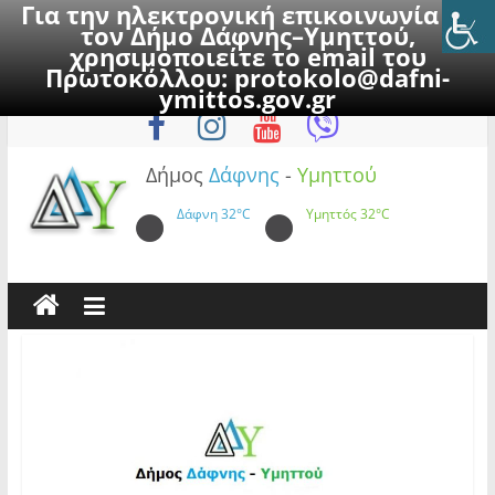
Για την ηλεκτρονική επικοινωνία με
τον Δήμο Δάφνης–Υμηττού,
χρησιμοποιείτε το email του
Πρωτοκόλλου:
protokolo@dafni-
Skip
Παρασκευή, 7 Αυγούστου 2026
ymittos.gov.gr
to
content
Δήμος
Δάφνης
-
Υμηττού
Δάφνη
32°C
Υμηττός
32°C