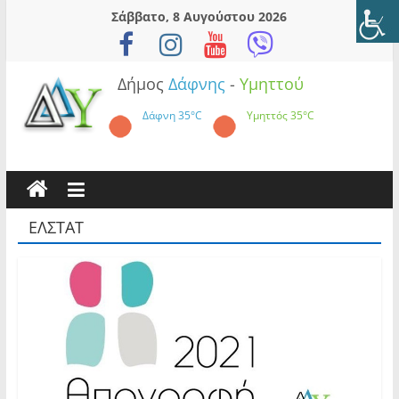
Skip
Σάββατο, 8 Αυγούστου 2026
to
content
Δήμος
Δάφνης
-
Υμηττού
Δάφνη
35°C
Υμηττός
35°C
ΕΛΣΤΑΤ