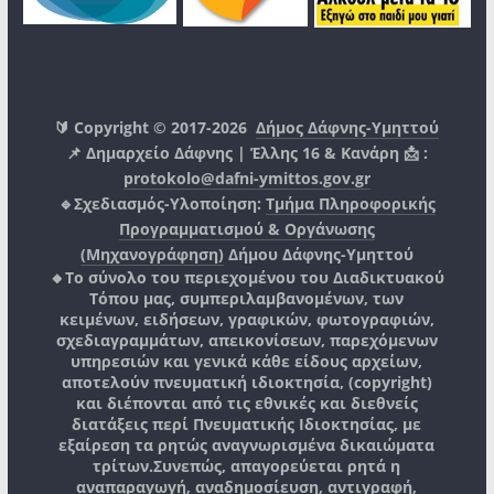
🔰 Copyright © 2017-2026
Δήμος Δάφνης-Υμηττού
📌 Δημαρχείο Δάφνης | Έλλης 16 & Κανάρη 📩 :
protokolo@dafni-ymittos.gov.gr
🔹Σχεδιασμός-Υλοποίηση:
Τμήμα Πληροφορικής
Προγραμματισμού & Οργάνωσης
(Μηχανογράφηση)
Δήμου Δάφνης-Υμηττού
🔸Το σύνολο του περιεχομένου του Διαδικτυακού
Τόπου μας, συμπεριλαμβανομένων, των
κειμένων, ειδήσεων, γραφικών, φωτογραφιών,
σχεδιαγραμμάτων, απεικονίσεων, παρεχόμενων
υπηρεσιών και γενικά κάθε είδους αρχείων,
αποτελούν πνευματική ιδιοκτησία, (copyright)
και διέπονται από τις εθνικές και διεθνείς
διατάξεις περί Πνευματικής Ιδιοκτησίας, με
εξαίρεση τα ρητώς αναγνωρισμένα δικαιώματα
τρίτων.
Συνεπώς, απαγορεύεται ρητά η
αναπαραγωγή, αναδημοσίευση, αντιγραφή,