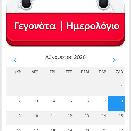
Αύγουστος 2026
ΚΥΡ
ΔΕΥ
ΤΡΊ
ΤΕΤ
ΠΈΜ
ΠΑΡ
ΣΆΒ
1
2
3
4
5
6
7
8
9
10
11
12
13
14
15
16
17
18
19
20
21
22