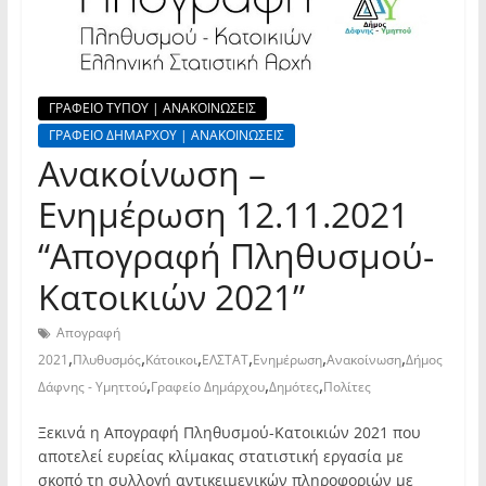
ΓΡΑΦΕΙΟ ΤΥΠΟΥ | ΑΝΑΚΟΙΝΩΣΕΙΣ
ΓΡΑΦΕΙΟ ΔΗΜΑΡΧΟΥ | ΑΝΑΚΟΙΝΩΣΕΙΣ
Ανακοίνωση –
Ενημέρωση 12.11.2021
“Απογραφή Πληθυσμού-
Κατοικιών 2021”
Απογραφή
,
,
,
,
,
,
2021
Πλυθυσμός
Κάτοικοι
ΕΛΣΤΑΤ
Ενημέρωση
Ανακοίνωση
Δήμος
,
,
,
Δάφνης - Υμηττού
Γραφείο Δημάρχου
Δημότες
Πολίτες
Ξεκινά η Απογραφή Πληθυσμού-Κατοικιών 2021 που
αποτελεί ευρείας κλίμακας στατιστική εργασία με
σκοπό τη συλλογή αντικειμενικών πληροφοριών με