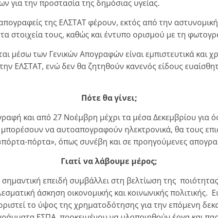
 για την προστασία της δημόσιας υγείας.
ι απογραφείς της ΕΛΣΤΑΤ φέρουν, εκτός από την αστυνομική
τα στοιχεία τους, καθώς και έντυπο ορισμού με τη φωτογρ
νται μέσω των Γενικών Απογραφών είναι εμπιστευτικά και 
 την ΕΛΣΤΑΤ, ενώ δεν θα ζητηθούν κανενός είδους ευαίσθ
Πότε θα γίνει;
ραφή και από 27 Νοέμβρη μέχρι τα μέσα Δεκεμβρίου για ό
δεν μπορέσουν να αυτοαπογραφούν ηλεκτρονικά, θα τους επ
«πόρτα-πόρτα», όπως συνέβη και σε προηγούμενες απογρα
Γιατί να λάβουμε μέρος;
 σημαντική επειδή συμβάλλει στη βελτίωση της ποιότητα
σματική άσκηση οικονομικής και κοινωνικής πολιτικής. Ει
ριστεί το ύψος της χρηματοδότησης για την επόμενη δεκαε
γράμματα ΕΣΠΑ, προκειμένου να υλοποιηθούν έργα και παρ