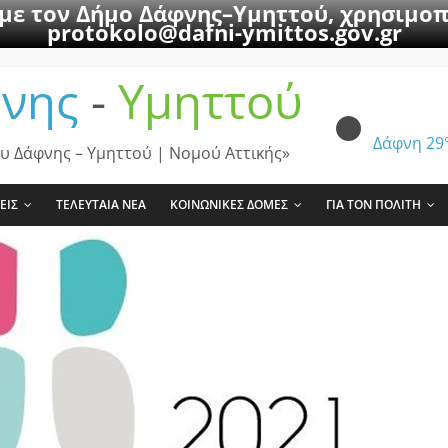
 με τον Δήμο Δάφνης–Υμηττού, χρησιμοπ
protokolo@dafni-ymittos.gov.gr
νης
-
Υμηττού
Δάφνη
29
υ Δάφνης – Υμηττού | Νομού Αττικής»
ΕΙΣ
ΤΕΛΕΥΤΑΙΑ ΝΕΑ
ΚΟΙΝΩΝΙΚΕΣ ΔΟΜΕΣ
ΓΙΑ ΤΟΝ ΠΟΛΙΤΗ