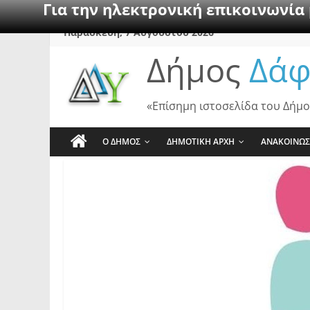
Για την ηλεκτρονική επικοινωνία
Skip
Παρασκευή, 7 Αυγούστου 2026
to
Δήμος
Δάφ
content
«Επίσημη ιστοσελίδα του Δήμο
Ο ΔΗΜΟΣ
ΔΗΜΟΤΙΚΗ ΑΡΧΗ
ΑΝΑΚΟΙΝΩΣ