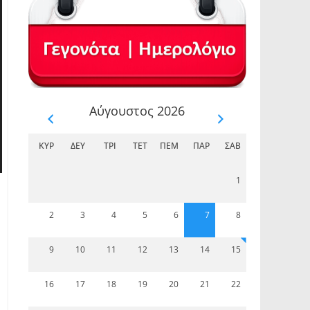
Αύγουστος 2026
ΚΥΡ
ΔΕΥ
ΤΡΊ
ΤΕΤ
ΠΈΜ
ΠΑΡ
ΣΆΒ
1
2
3
4
5
6
7
8
9
10
11
12
13
14
15
16
17
18
19
20
21
22