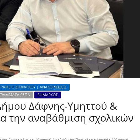
ΓΡΑΦΕΙΟ ΔΗΜΑΡΧΟΥ | ΑΝΑΚΟΙΝΩΣΕΙΣ
ΡΟΓΡΑΜΜΑΤΑ ΕΣΠΑ
ΔΗΜΑΡΧΟΣ
ήμου Δάφνης-Υμηττού &
για την αναβάθμιση σχολικών
,
,
,
,
νωση
Δήμος Δάφνης - Υμηττού
Αναβάθμιση
Περιφέρεια Αττικής
Αθλητικοί