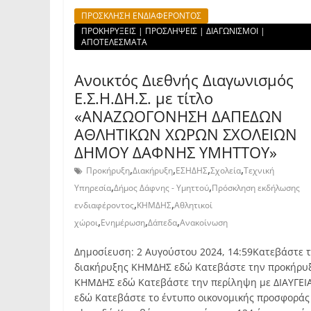
ΠΡΟΣΚΛΗΣΗ ΕΝΔΙΑΦΕΡΟΝΤΟΣ
ΠΡΟΚΗΡΥΞΕΙΣ | ΠΡΟΣΛΗΨΕΙΣ | ΔΙΑΓΩΝΙΣΜΟΙ |
ΑΠΟΤΕΛΕΣΜΑΤΑ
Ανοικτός Διεθνής Διαγωνισμός
Ε.Σ.Η.ΔΗ.Σ. με τίτλο
«ΑΝΑΖΩΟΓΟΝΗΣΗ ΔΑΠΕΔΩΝ
ΑΘΛΗΤΙΚΩΝ ΧΩΡΩΝ ΣΧΟΛΕΙΩΝ
ΔΗΜΟΥ ΔΑΦΝΗΣ ΥΜΗΤΤΟΥ»
,
,
,
,
Προκήρυξη
Διακήρυξη
ΕΣΗΔΗΣ
Σχολεία
Τεχνική
,
,
Υπηρεσία
Δήμος Δάφνης - Υμηττού
Πρόσκληση εκδήλωσης
,
,
ενδιαφέροντος
ΚΗΜΔΗΣ
Αθλητικοί
,
,
,
χώροι
Ενημέρωση
Δάπεδα
Ανακοίνωση
Δημοσίευση: 2 Αυγούστου 2024, 14:59Κατεβάστε 
διακήρυξης ΚΗΜΔΗΣ εδώ Κατεβάστε την προκήρυ
ΚΗΜΔΗΣ εδώ Κατεβάστε την περίληψη με ΔΙΑΥΓΕΙ
εδώ Κατεβάστε το έντυπο οικονομικής προσφοράς