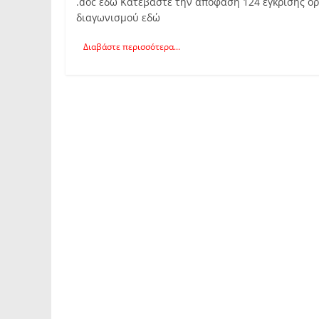
.doc εδώ Κατεβάστε την απόφαση 124 έγκρισης ό
διαγωνισμού εδώ
Διαβάστε περισσότερα...