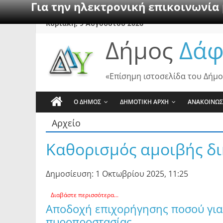
Για την ηλεκτρονική επικοινωνία
Skip
Κυριακή, 9 Αυγούστου 2026
to
Δήμος
Δάφ
content
«Επίσημη ιστοσελίδα του Δήμο
Ο ΔΗΜΟΣ
ΔΗΜΟΤΙΚΗ ΑΡΧΗ
ΑΝΑΚΟΙΝΩΣ
Αρχείο
Καθορισμός αμοιβής δ
Δημοσίευση: 1 Οκτωβρίου 2025, 11:25
Διαβάστε περισσότερα...
Αποδοχή επιχορήγησης ποσού για
πυροπροστασίας