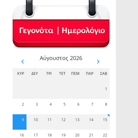
Αύγουστος 2026
ΚΥΡ
ΔΕΥ
ΤΡΊ
ΤΕΤ
ΠΈΜ
ΠΑΡ
ΣΆΒ
1
2
3
4
5
6
7
8
9
10
11
12
13
14
15
16
17
18
19
20
21
22