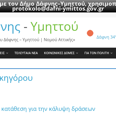
 με τον Δήμο Δάφνης–Υμηττού, χρησιμοπ
protokolo@dafni-ymittos.gov.gr
νης
-
Υμηττού
Δάφνη
34
υ Δάφνης – Υμηττού | Νομού Αττικής»
ΕΙΣ
ΤΕΛΕΥΤΑΙΑ ΝΕΑ
ΚΟΙΝΩΝΙΚΕΣ ΔΟΜΕΣ
ΓΙΑ ΤΟΝ ΠΟΛΙΤΗ
ικηγόρου
 κατάθεση για την κάλυψη δράσεων