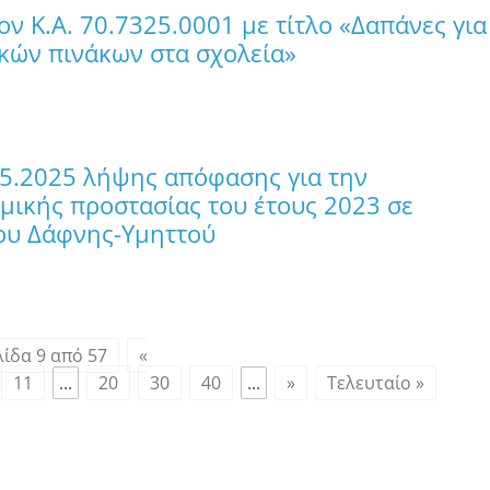
ν Κ.Α. 70.7325.0001 με τίτλο «Δαπάνες για
κών πινάκων στα σχολεία»
05.2025 λήψης απόφασης για την
ικής προστασίας του έτους 2023 σε
ου Δάφνης-Υμηττού
λίδα 9 από 57
«
11
...
20
30
40
...
»
Τελευταίο »