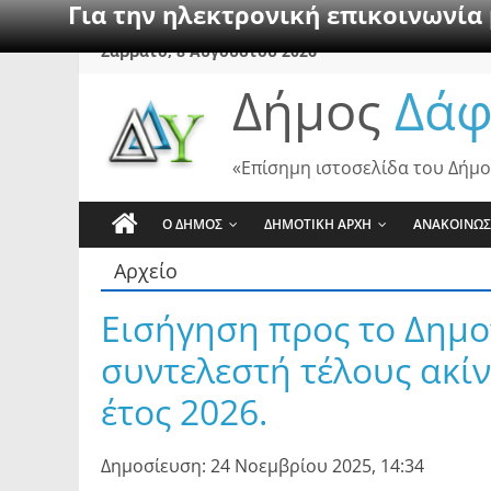
Για την ηλεκτρονική επικοινωνία
Skip
Σάββατο, 8 Αυγούστου 2026
to
Δήμος
Δάφ
content
«Επίσημη ιστοσελίδα του Δήμο
Ο ΔΗΜΟΣ
ΔΗΜΟΤΙΚΗ ΑΡΧΗ
ΑΝΑΚΟΙΝΩΣ
Αρχείο
Εισήγηση προς το Δημ
συντελεστή τέλους ακίν
έτος 2026.
Δημοσίευση: 24 Νοεμβρίου 2025, 14:34