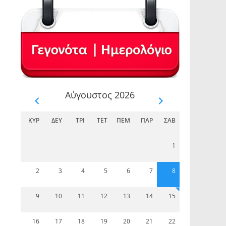
Αύγουστος 2026
ΚΥΡ
ΔΕΥ
ΤΡΊ
ΤΕΤ
ΠΈΜ
ΠΑΡ
ΣΆΒ
1
2
3
4
5
6
7
8
9
10
11
12
13
14
15
16
17
18
19
20
21
22