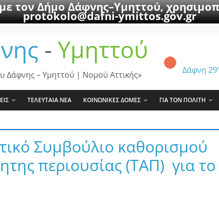
 με τον Δήμο Δάφνης–Υμηττού, χρησιμοπ
protokolo@dafni-ymittos.gov.gr
νης
-
Υμηττού
Δάφνη
29
υ Δάφνης – Υμηττού | Νομού Αττικής»
ΕΙΣ
ΤΕΛΕΥΤΑΙΑ ΝΕΑ
ΚΟΙΝΩΝΙΚΕΣ ΔΟΜΕΣ
ΓΙΑ ΤΟΝ ΠΟΛΙΤΗ
οτικό Συμβούλιο καθορισμού
ητης περιουσίας (ΤΑΠ) για το