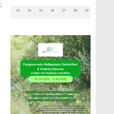
ς
23
24
25
26
27
28
29