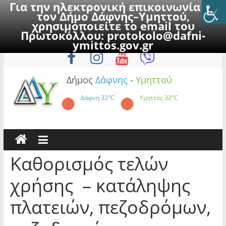
Για την ηλεκτρονική επικοινωνία με
τον Δήμο Δάφνης–Υμηττού,
χρησιμοποιείτε το email του
Πρωτοκόλλου:
protokolo@dafni-
Skip
Δευτέρα, 10 Αυγούστου 2026
ymittos.gov.gr
to
content
Δήμος
Δάφνης
-
Υμηττού
Δάφνη
32°C
Υμηττός
32°C
Καθορισμός τελών
χρήσης – κατάληψης
πλατειών, πεζοδρόμων,